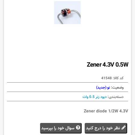
Zener 4.3V 0.5W
کد کالا:
41548
وضعیت:
نو (جدید)
دسته‌بندی:
دیود زنر 0.5 وات
Zener diode 1/2W 4.3V
نظر خود را درج کنید
سوال خود را بپرسید