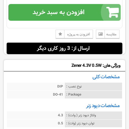
افزودن به سبد خرید
مقایسه
افزودن به پروژه
ارسال از: 3 روز کاری دیگر
ویژگی های: Zener 4.3V 0.5W
مشخصات کلی
نوع نصب :
DIP
DO-41
Package :
مشخصات دیود زنر
ولتاژ دیود زنر ( ولت) :
4.3
توان دیود زنر (وات) :
0.5