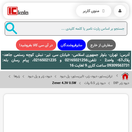
منوی کاربر
سفارش از خارج
سایرفروشندگان
در آی سی کالا بفروشید!
آدرس: تهران- بلوار جمهوری اسلامی- خیابان سی تیر- نبش کوچه رستمی جاهد-
پلاک67- واحد2 - تلفن:02165021256 و 02165021235، پیام رسان بله:
09309563731 ساعت کاری 9 لغایت 16
ترانزیستور، دیود، زنر، تایریستور، پل دیود
دیود، زنر و پل دیود
زنرها
دیود زنر DIP
دیود زنر 0.5 وات
Zener 4.3V 0.5W