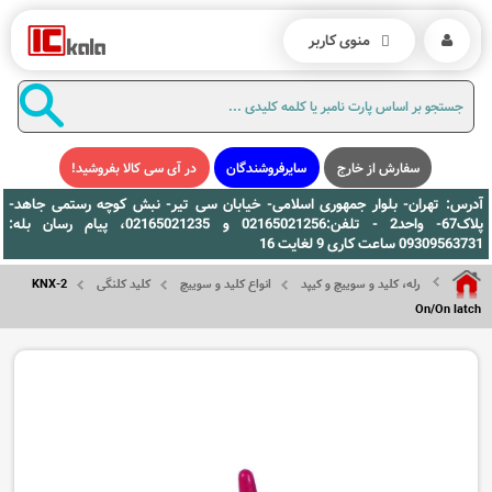
منوی کاربر
سفارش از خارج
سایرفروشندگان
در آی سی کالا بفروشید!
آدرس: تهران- بلوار جمهوری اسلامی- خیابان سی تیر- نبش کوچه رستمی جاهد-
پلاک67- واحد2 - تلفن:02165021256 و 02165021235، پیام رسان بله:
09309563731 ساعت کاری 9 لغایت 16
رله، کلید و سوییچ و کیپد
انواع کلید و سوییچ
کلید کلنگی
KNX-2
On/On latch