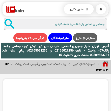
منوی کاربر
سفارش از خارج
سایرفروشندگان
در آی سی کالا بفروشید!
آدرس: تهران- بلوار جمهوری اسلامی- خیابان سی تیر- نبش کوچه رستمی جاهد-
پلاک67- واحد2 - تلفن:02165021256 و 02165021235، پیام رسان بله:
09309563731 ساعت کاری 9 لغایت 16
تجهیزات اندازه گیری
پراب تست، تست پین، پوگو پین، تست پوینت
HP
5959-9334