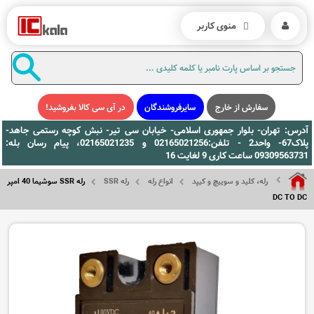
منوی کاربر
سفارش از خارج
سایرفروشندگان
در آی سی کالا بفروشید!
آدرس: تهران- بلوار جمهوری اسلامی- خیابان سی تیر- نبش کوچه رستمی جاهد-
پلاک67- واحد2 - تلفن:02165021256 و 02165021235، پیام رسان بله:
09309563731 ساعت کاری 9 لغایت 16
رله، کلید و سوییچ و کیپد
انواع رله
رله SSR
رله SSR سوشیما 40 امپر
DC TO DC