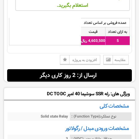
استعلام بگیرید.
عمده فروشی بر اساس تعداد
به ازای تعداد
قیمت
5
4,603,500 ریال
مقایسه
افزودن به پروژه
ارسال از: 2 روز کاری دیگر
ویژگی های: رله SSR سوشیما 40 امپر DC TO DC
مشخصات کلی
نوع عملکرد(Function Type) :
Solid state Relay
مشخصات ورودی مبدل / رگولاتور
حداقل ولتاژ ورودی (VDC) :
3