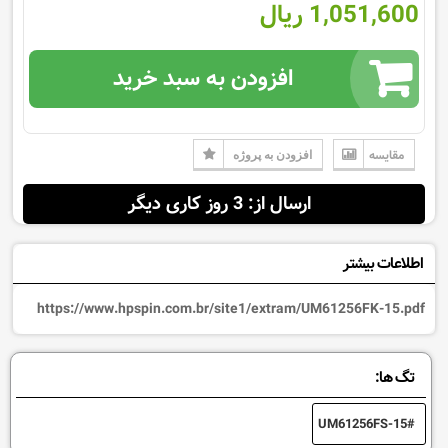
1,051,600 ریال
افزودن به سبد خرید
مقایسه
افزودن به پروژه
ارسال از: 3 روز کاری دیگر
اطلاعات بیشتر
https://www.hpspin.com.br/site1/extram/UM61256FK-15.pdf
تگ ها:
UM61256FS-15