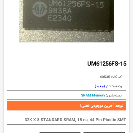
UM61256FS-15
کد کالا:
40535
وضعیت:
نو (جدید)
دسته‌بندی:
SRAM Memory
توجه: آخرین موجودی فعلی!
32K X 8 STANDARD SRAM, 15 ns, 44 Pin Plastic SMT