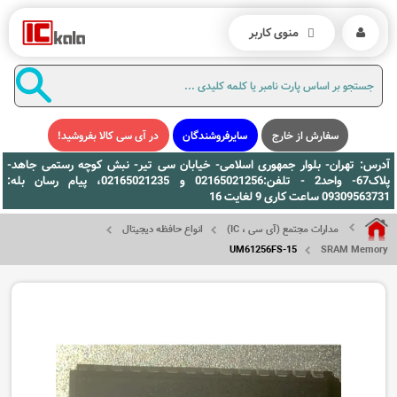
منوی کاربر
سفارش از خارج
سایرفروشندگان
در آی سی کالا بفروشید!
آدرس: تهران- بلوار جمهوری اسلامی- خیابان سی تیر- نبش کوچه رستمی جاهد-
پلاک67- واحد2 - تلفن:02165021256 و 02165021235، پیام رسان بله:
09309563731 ساعت کاری 9 لغایت 16
مدارات مجتمع (آی سی ، IC)
انواع حافظه دیجیتال
UM61256FS-15
SRAM Memory