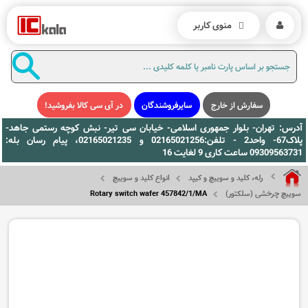
منوی کاربر
سفارش از خارج
سایرفروشندگان
در آی سی کالا بفروشید!
آدرس: تهران- بلوار جمهوری اسلامی- خیابان سی تیر- نبش کوچه رستمی جاهد-
پلاک67- واحد2 - تلفن:02165021256 و 02165021235، پیام رسان بله:
09309563731 ساعت کاری 9 لغایت 16
رله، کلید و سوییچ و کیپد
انواع کلید و سوییچ
سوییچ چرخشی (سلکتور)
Rotary switch wafer 457842/1/MA