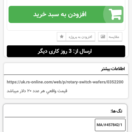
افزودن به سبد خرید
مقایسه
افزودن به پروژه
ارسال از: 3 روز کاری دیگر
اطلاعات بیشتر
https://uk.rs-online.com/web/p/rotary-switch-
wafers/0352200
قيمت واقعي هر عدد ٢٠ دلار ميباشد
تگ ها:
457842/1/MA