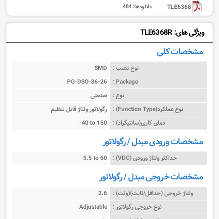
TLE6368
دانلودها:
484
ویژگی های: TLE6368R
مشخصات کلی
نوع نصب :
SMD
PG-DSO-36-26
Package :
نوع :
صنعتی
نوع عملکرد(Function Type) :
رگولاتور ولتاژ قابل تنظیم
دمای کاری(سانتیگراد) :
-40 to 150
مشخصات ورودی مبدل / رگولاتور
حداکثر ولتاژ ورودی (VDC) :
5.5 to 60
مشخصات خروجی مبدل / رگولاتور
ولتاژ خروجی (حداقل/ثابت)(ولت) :
2.6
نوع خروجی رگولاتور :
Adjustable