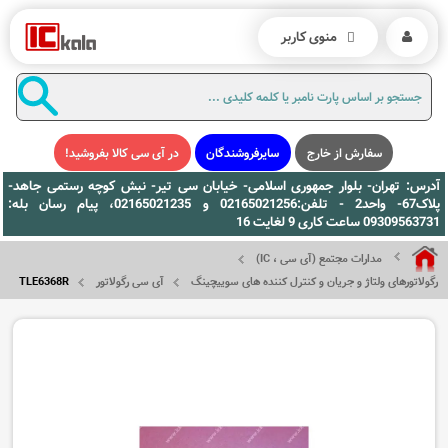
منوی کاربر
سفارش از خارج
سایرفروشندگان
در آی سی کالا بفروشید!
آدرس: تهران- بلوار جمهوری اسلامی- خیابان سی تیر- نبش کوچه رستمی جاهد-
پلاک67- واحد2 - تلفن:02165021256 و 02165021235، پیام رسان بله:
09309563731 ساعت کاری 9 لغایت 16
مدارات مجتمع (آی سی ، IC)
رگولاتورهای ولتاژ و جریان و کنترل کننده های سوییچینگ
آی سی رگولاتور
TLE6368R