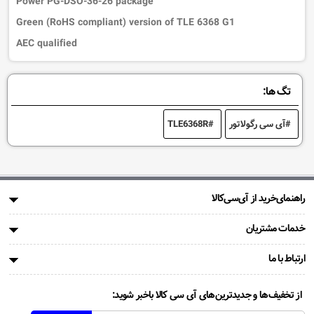
Power PG-DSO-36-26 package
Green (RoHS compliant) version of TLE 6368 G1
AEC qualified
تگ ها:
آی سی رگولاتور
TLE6368R
راهنمای‌خرید از آی‌سی‌کالا
خدمات مشتریان
ارتباط با ما
از تخفیف‌ها و جدیدترین‌های آی سی کالا باخبر شوید: