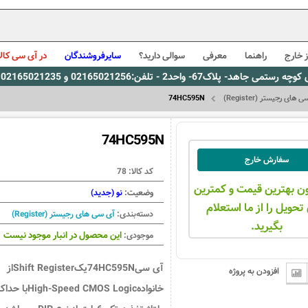
 خارج
راهنما
معرفی
سوالی دارید؟
سایرفروشندگان
در آی سی کالا
0216، پیام رسان بله: 09309563731 ساعت کاری 9 لغایت 16
های رجیستر (Register)
74HC595N
74HC595N
سفارش خارج
کد کالا:
78
ن بهترین قیمت و کمترین
وضعیت:
نو (جدید)
تحویل را از ما استعلام
دسته‌بندی:
آی سی های رجیستر (Register)
بگیرید.
این محصول در انبار موجود نیست
موجودی:
آی سی74HC595NیکShift Registerاز
افزودن به پروژه
خانوادهHigh-Speed CMOS Logicبا