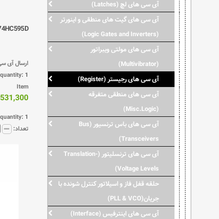
آی سی های لچ (Latches)
آی سی های گیت های منطقی و اینورتر
74HC595D
(Logic Gates and Inverters)
آی سی های مولتی ویبراتور
ارسال آی سی 
(Multivibrator)
quantity:
1
آی سی های رجیستر (Register)
Item
آی سی های منطقی متفرقه
531,300 ریال
(Misc.Logic)
quantity:
1
آی سی های باس ترنسیور (Bus
تعداد:
Transceivers)
آی سی های ترنسلیتور (Translation-
Voltage Levels)
حلقه قفل فاز و اسیلاتور کنترل شونده با
جریان(PLL & VCO)
آی سی های اینترفیس (Interface)