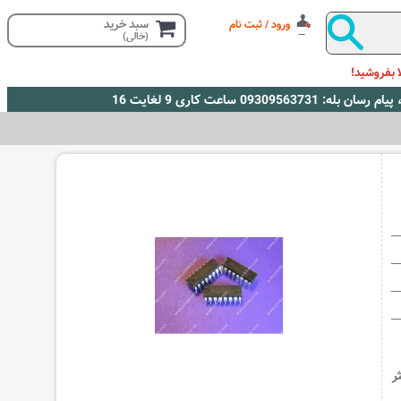
سبد خرید
ورود / ثبت نام
(خالی)
 بفروشید!
 حداکثر