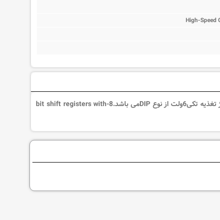
High-Speed 
آی سی74HC595NیکShift Registerاز خانوادهHigh-Speed CMOS Logicبا حداکثر ولتاژ تغذیه تکی6ولت از نوع DIPمی باشد.8-bit shift registers with