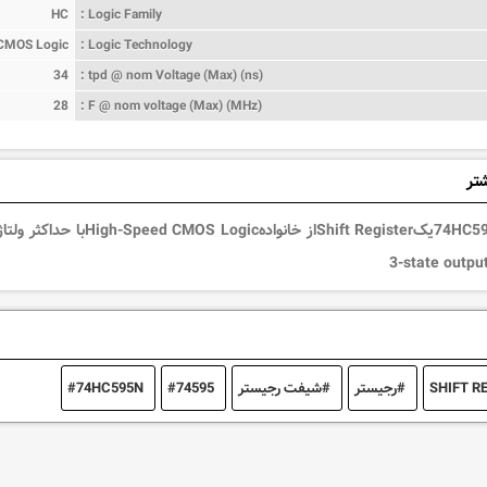
HC
Logic Family :
CMOS Logic
Logic Technology :
34
tpd @ nom Voltage (Max) (ns) :
28
F @ nom voltage (Max) (MHz) :
شتر
3-state output
SHIFT R
رجیستر
شیفت رجیستر
74595
74HC595N