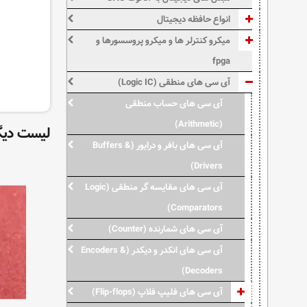
انواع حافظه دیجیتال
میکرو کنترلر ها و میکرو پروسسورها و
fpga
آی سی های منطقی (Logic IC)
آی سی های حساب منطقی
(Arithmetic)
لیست دیگر
آی سی های بافر و درایور (Buffers &
Drivers)
آی سی های مقایسه گر منطقی (Logic
Comparators)
آی سی های شمارنده (Counter)
آی سی های انکدر و دیکدر (Encoders &
Decoders)
آی سی های فلیپ فلاپ (Flip-flops)