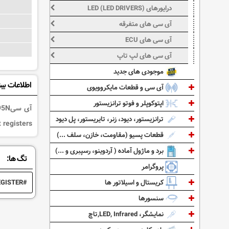
درایورهای LED (LED DRIVERS)
آی سی های متفرقه
آی سی های ECU
آی سی های لپ تاپ
موجودی های جدید
اطلاعات بی
آی سی و قطعات مایکروویوی
اپتوکوپلر و فوتو ترانزیستور
ترانزیستور، دیود، زنر، تایریستور، پل دیود
 registers
قطعات پسیو (مقاومت، خازن، سلف ...)
برد و ماژول آماده ( آردوینو، رسپبری و ...)
تگ ها:
پروگرامر
کریستال و اسیلاتور ها
EGISTER
سنسورها
نمایشگر، LED, Infrared,تاچ