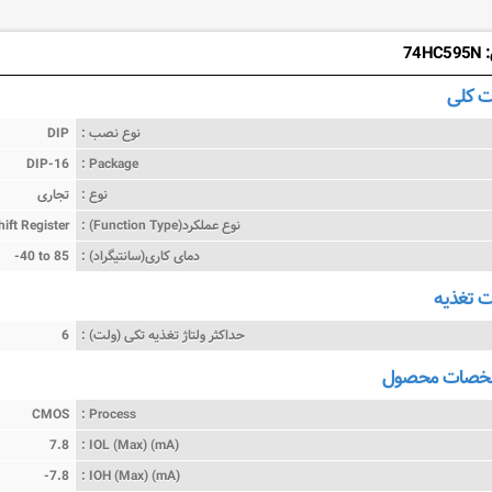
74
 کلی
نوع نصب :
DIP
DIP-16
Package :
نوع :
تجاری
نوع عملکرد(Function Type) :
hift Register
دمای کاری(سانتیگراد) :
-40 to 85
تغذیه
حداکثر ولتاژ تغذیه تکی (ولت) :
6
شخصات محصول
CMOS
Process :
7.8
IOL (Max) (mA) :
-7.8
IOH (Max) (mA) :