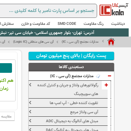
دیتاشیت
رنگ مقاومت
SMD CODE
کد مقاومت و خازن
سفارش از
آدرس: تهران- بلوار جمهوری اسلامی- خیابان سی تیر- نبش کوچه رستمی جاهد- پلاک67- واحد2 - تلفن:02165021256 و 5021235
مدارات مجتمع (آی سی ، IC)
آی سی های منطقی (Logic IC)
آی سی 
پست رایگان | بالای پنج میلیون تومان
دسته‌بندی کالاها
مدارات مجتمع (آی سی ، IC)
هم اکنو
رگولاتورهای ولتاژ و جریان و کنترل کننده
زمان 
های سوییچینگ
تقویت کننده خطی - آپ امپ ها
آی سی ولتاژ مرجع
مقایسه
مبدل های آنالوگ به دیجیتال ADC
مبدل های دیجیتال به آنالوگ DAC