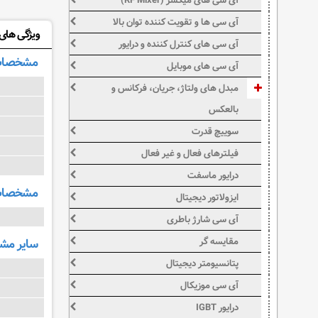
آی سی های میکسر (RF Mixer)
آی سی ها و تقویت کننده توان بالا
ویژگی های: HC595N
آی سی های کنترل کننده و درایور
مشخصات
آی سی های موبایل
مبدل های ولتاژ، جریان، فرکانس و
بالعکس
سوییچ قدرت
فیلترهای فعال و غیر فعال
درایور ماسفت
مشخصات 
ایزولاتور دیجیتال
آی سی شارژ باطری
مقایسه گر
سایر م
پتانسیومتر دیجیتال
آی سی موزیکال
درایور IGBT