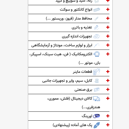
رله، کلید و سوییچ و کیپد
انواع کانکتور و سوکت
محافظ مدار (فیوز، وریستور ...)
تغذیه و باتری
تجهیزات اندازه گیری
ابزار و لوازم ساخت، مونتاژ و آزمایشگاهی
الکترومکانیک ( فن، هیت سینک، اسپیکر،
بازر، موتور ...)
قطعات ماینر
کابل، سیم، وایر و تجهیزات جانبی
برق صنعتی
کالای دیجیتال (فلش، مموری،
هندزفری...)
اورینگ
پک های آماده (پیشنهادی)