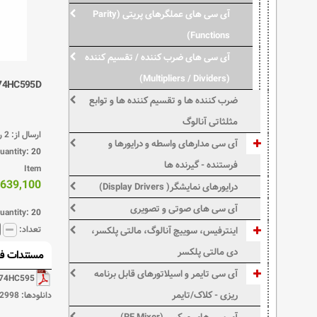
آی سی های عملگرهای پریتی (Parity
Functions)
آی سی های ضرب کننده / تقسیم کننده
(Multipliers / Dividers)
74HC595D
ضرب کننده ها و تقسیم کننده ها و توابع
مثلثاتی آنالوگ
ارسال از: 2 روزکاری دیگر
آی سی مدارهای واسطه و درایورها و
antity:
20
فرستنده - گیرنده ها
Item
639,100 ریال
درایورهای نمایشگر( Display Drivers)
آی سی های صوتی و تصویری
antity:
20
تعداد:
اینترفیس، سوییچ آنالوگ، مالتی پلکسر،
دی مالتی پلکسر
مستندات فن
آی سی تایمر و اسیلاتورهای قابل برنامه
74HC595
ریزی - کلاک/تایمر
دانلودها:
2998