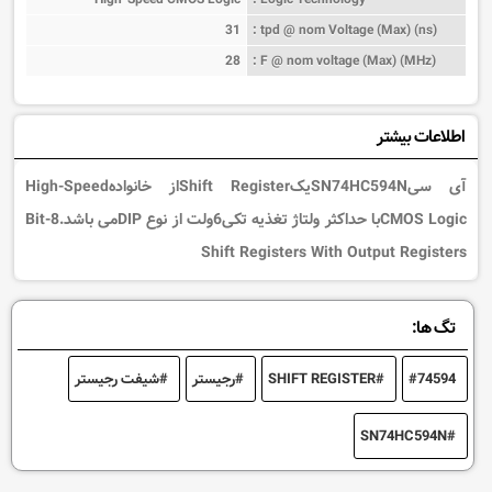
31
tpd @ nom Voltage (Max) (ns) :
28
F @ nom voltage (Max) (MHz) :
اطلاعات بیشتر
آی سیSN74HC594NیکShift Registerاز خانوادهHigh-Speed
CMOS Logicبا حداکثر ولتاژ تغذیه تکی6ولت از نوع DIPمی باشد.8-Bit
Shift Registers With Output Registers
تگ ها:
74594
SHIFT REGISTER
رجیستر
شیفت رجیستر
SN74HC594N