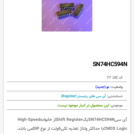
SN74HC594N
کد کالا:
77
وضعیت:
نو (جدید)
دسته‌بندی:
آی سی های رجیستر (Register)
این محصول در انبار موجود نیست
موجودی:
آی سیSN74HC594NیکShift Registerاز خانوادهHigh-Speed
CMOS Logicبا حداکثر ولتاژ تغذیه تکی6ولت از نوع DIPمی باشد.