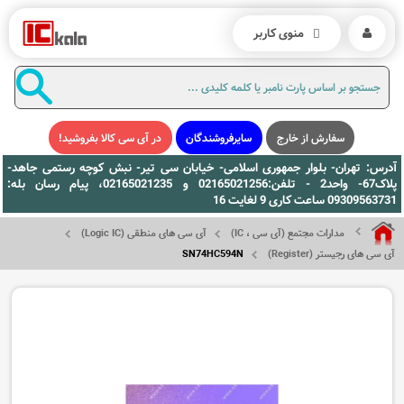
منوی کاربر
سفارش از خارج
سایرفروشندگان
در آی سی کالا بفروشید!
آدرس: تهران- بلوار جمهوری اسلامی- خیابان سی تیر- نبش کوچه رستمی جاهد-
پلاک67- واحد2 - تلفن:02165021256 و 02165021235، پیام رسان بله:
09309563731 ساعت کاری 9 لغایت 16
مدارات مجتمع (آی سی ، IC)
آی سی های منطقی (Logic IC)
آی سی های رجیستر (Register)
SN74HC594N