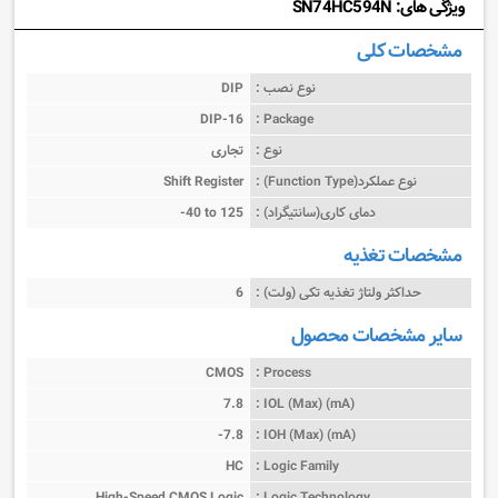
ویژگی های: SN74HC594N
مشخصات کلی
نوع نصب :
DIP
DIP-16
Package :
نوع :
تجاری
نوع عملکرد(Function Type) :
Shift Register
دمای کاری(سانتیگراد) :
-40 to 125
مشخصات تغذیه
حداکثر ولتاژ تغذیه تکی (ولت) :
6
سایر مشخصات محصول
CMOS
Process :
7.8
IOL (Max) (mA) :
-7.8
IOH (Max) (mA) :
HC
Logic Family :
High-Speed CMOS Logic
Logic Technology :