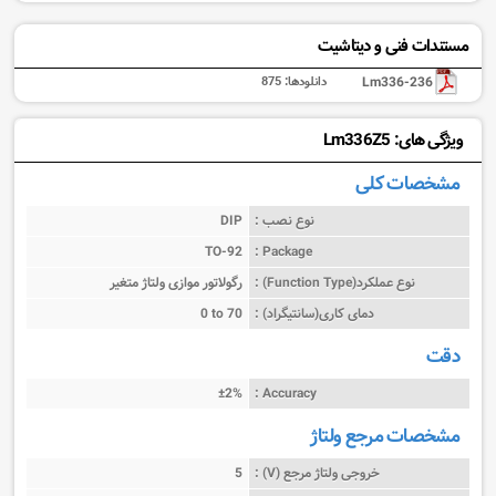
مستندات فنی و دیتاشیت
Lm336-236
دانلودها:
875
ویژگی های: Lm336Z5
مشخصات کلی
نوع نصب :
DIP
TO-92
Package :
نوع عملکرد(Function Type) :
رگولاتور موازی ولتاژ متغیر
دمای کاری(سانتیگراد) :
0 to 70
دقت
±2%
Accuracy :
مشخصات مرجع ولتاژ
خروجی ولتاژ مرجع (V) :
5