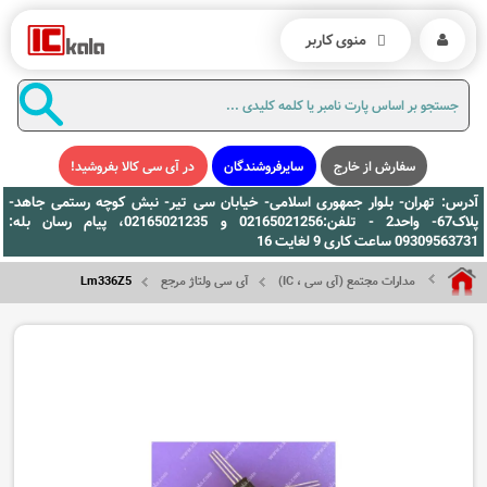
منوی کاربر
سفارش از خارج
سایرفروشندگان
در آی سی کالا بفروشید!
آدرس: تهران- بلوار جمهوری اسلامی- خیابان سی تیر- نبش کوچه رستمی جاهد-
پلاک67- واحد2 - تلفن:02165021256 و 02165021235، پیام رسان بله:
09309563731 ساعت کاری 9 لغایت 16
مدارات مجتمع (آی سی ، IC)
آی سی ولتاژ مرجع
Lm336Z5