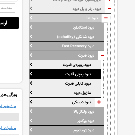
مقایسه
دیود، زنر و پل دیود
دیود ها
ارسال از:
دیود استاندارد
دیود شاتکی (schottky)
دیود Fast Recovery
دیود قدرت
دیود روبردی قدرت
دیود پیچی قدرت
دیود کابلی قدرت
ماژول دیود
ویژگی های: 32-80-4
دیود دیسکی
مشخصات
دیود ولتاژ بالا
دیود ورکتور
مشخصات 
دیود ژرمانیوم