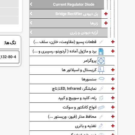
Current Regulator Diode
پل دیودی Bridge Rectifier
زنرها
آرایه دیودی و زنری
قطعات پسیو (مقاومت، خازن، سلف ...)
تگ ها:
برد و ماژول آماده ( آردوینو، رسپبری و ...)
132-80-4
پروگرامر
کریستال و اسیلاتور ها
سنسورها
نمایشگر، LED, Infrared,تاچ
رله، کلید و سوییچ و کیپد
انواع کانکتور و سوکت
محافظ مدار (فیوز، وریستور ...)
تغذیه و باتری