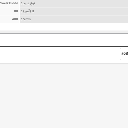
نوع دیود :
Power Diode
If (آمپر) :
80
400
Vrrm :
2Д