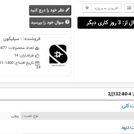
افزودن به پروژه
نظر خود را درج کنید
 3 روز کاری دیگر
سوال خود را بپرسید
فروشنده: :
سيليكون
تعداد محصولات:
3477
طرفداران:
14
تاریخ افتتاح:
24
2Д1
 کلی
نوع نصب :
پیچی
دیود