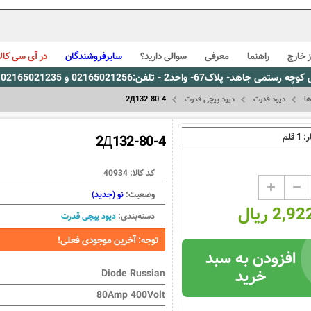
 خارج
راهنما
معرفی
سوالی دارید؟
سایرفروشندگان
در آی سی کالا
0216، پیام رسان بله: 09309563731 ساعت کاری 9 لغایت 16
ها
دیود قدرت
دیود پیچی قدرت
2Д132-80-4
1
ر:
قلم
2Д132-80-4
کد کالا:
40934
وضعیت:
نو (جدید)
2, ریال
دسته‌بندی:
دیود پیچی قدرت
توجه: آخرین موجودی فعلی!
افزودن به سبد
خرید
Diode Russian
80Amp 400Volt