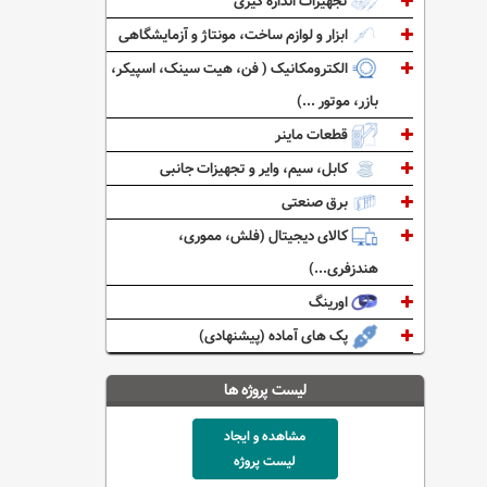
تجهیزات اندازه گیری
ابزار و لوازم ساخت، مونتاژ و آزمایشگاهی
الکترومکانیک ( فن، هیت سینک، اسپیکر،
بازر، موتور ...)
قطعات ماینر
کابل، سیم، وایر و تجهیزات جانبی
برق صنعتی
کالای دیجیتال (فلش، مموری،
هندزفری...)
اورینگ
پک های آماده (پیشنهادی)
لیست پروژه ها
مشاهده و ایجاد
لیست پروژه