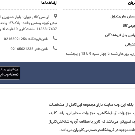
یان
ارتباط با ما
رسش های‌متداول
آی سی کالا , تهران- بلوار جمهوری 
وعی‌کالا
1135817437 ساعت کاری 9 لغایت 16و پنج شنبه ها تعطیل
وانین پنل فروشندگان
تلفن فروشگاه: 02165021256
تیبانی
تلفن دفتر:02165021235
ساعات کاری: روز های‌شنبه تا چهار شنبه 9 تا 18 و پنجشنبه
 بلکه این وب سایت دارای‌مجموعه ایی‌کامل از مشخصات
ور، تجهیزات آزمایشگاهی، تجهیزات مخابراتی، رله، کلید،
 اسپیکر، می‌باشد که کاربر با مطالعه آن به شناختی‌کلی‌از
ات موجود در فروشگاه در دسترس کاربران می‌باشد .