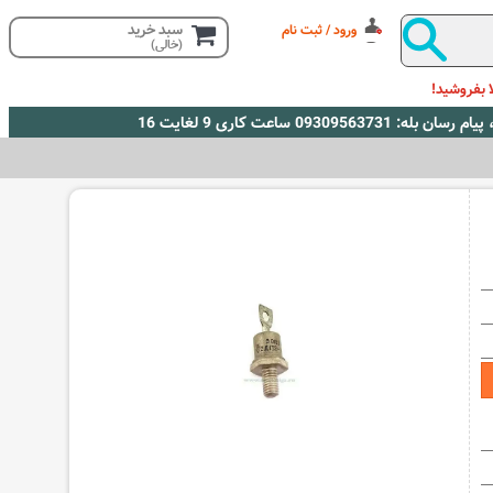
سبد خرید
ورود / ثبت نام
(خالی)
 بفروشید!