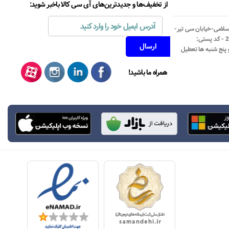
از تخفیف‌ها و جدیدترین‌های آی سی کالا باخبر شوید:
اسلامی-خیابان سی تیر-
نبش کوچه رستمی جاهد- پلاک67- واحد2 - کد پستی:
همراه ما باشید!