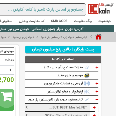
دیتاشیت
رنگ مقاومت
SMD CODE
کد مقاومت و خازن
سفارش از
آدرس: تهران- بلوار جمهوری اسلامی- خیابان سی تیر- نبش کوچه رستمی جاهد- پلاک67- واحد2 - تلفن:02165021256 و 5021235
ترانزیستور، دیود، زنر، تایریستور، پل دیود
دیود، زنر و پل دیود
دیود 
پست رایگان | بالای پنج میلیون تومان
موجودی انبا
دسته‌بندی کالاها
تعداد:
مدارات مجتمع (آی سی ، IC)
موجودی های جدید
922,700
آی سی و قطعات مایکروویوی
اپتوکوپلر و فوتو ترانزیستور
ترانزیستور، دیود، زنر، تایریستور، پل دیود
BJT, IGBT, Mosfet, FET ...
تایریستور، ترایاک، دیاک و SCR