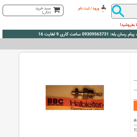
سبد خرید
ورود / ثبت نام
(خالی)
 بفروشید!
A
1