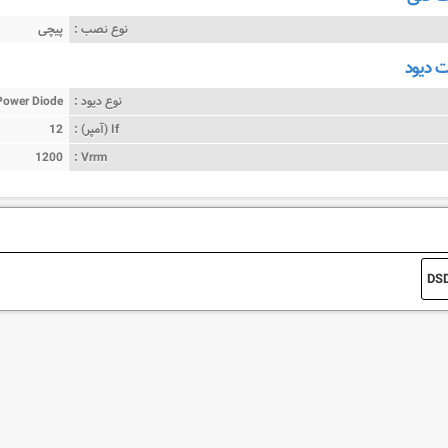
نوع نصب :
پیچی
دیود
نوع دیود :
Power Diode
If (آمپر) :
12
1200
Vrrm :
DS