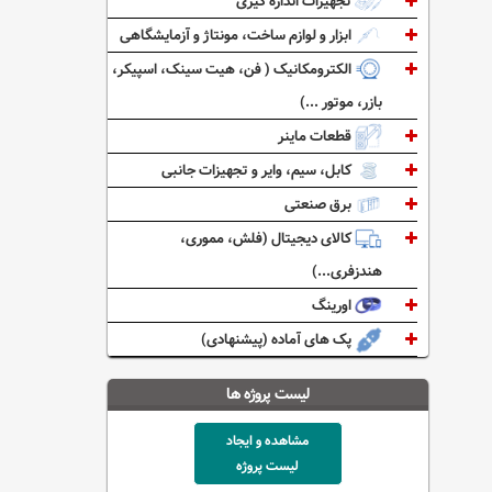
تجهیزات اندازه گیری
ابزار و لوازم ساخت، مونتاژ و آزمایشگاهی
الکترومکانیک ( فن، هیت سینک، اسپیکر،
بازر، موتور ...)
قطعات ماینر
کابل، سیم، وایر و تجهیزات جانبی
برق صنعتی
کالای دیجیتال (فلش، مموری،
هندزفری...)
اورینگ
پک های آماده (پیشنهادی)
لیست پروژه ها
مشاهده و ایجاد
لیست پروژه