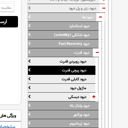
مقایسه
دیود، زنر و پل دیود
دیود ها
ارسال از:
دیود استاندارد
دیود شاتکی (schottky)
دیود Fast Recovery
دیود قدرت
دیود روبردی قدرت
دیود پیچی قدرت
دیود کابلی قدرت
ماژول دیود
دیود دیسکی
دیود ولتاژ بالا
دیود ورکتور
ویژگی های: D12-12A
دیود ژرمانیوم
مشخصات