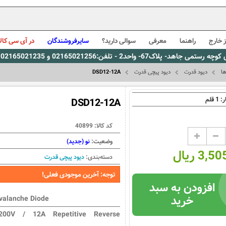
 خارج
راهنما
معرفی
سوالی دارید؟
سایرفروشندگان
در آی سی کالا
0216، پیام رسان بله: 09309563731 ساعت کاری 9 لغایت 16
ها
دیود قدرت
دیود پیچی قدرت
DSD12-12A
1
ر:
قلم
DSD12-12A
کد کالا:
40899
وضعیت:
نو (جدید)
3, ریال
دسته‌بندی:
دیود پیچی قدرت
توجه: آخرین موجودی فعلی!
افزودن به سبد
خرید
valanche Diode
200V / 12A Repetitive Reverse