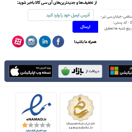
از تخفیف‌ها و جدیدترین‌های آی سی کالا باخبر شوید:
اسلامی-خیابان سی تیر-
نبش کوچه رستمی جاهد- پلاک67- واحد2 - کد پستی:
همراه ما باشید!