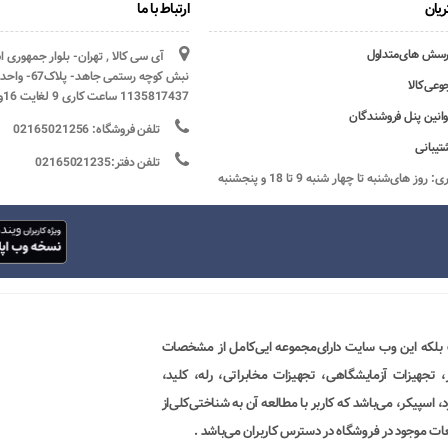
یان
ارتباط با ما
رسش های‌متداول
آی سی کالا , تهران- بلوار جمهوری 
وعی‌کالا
1135817437 ساعت کاری 9 لغایت 16و پنج شنبه ها تعطیل
وانین پنل فروشندگان
تلفن فروشگاه: 02165021256
تیبانی
تلفن دفتر:02165021235
ساعات کاری: روز های‌شنبه تا چهار شنبه 9 تا 18 و پنجشنبه
 بلکه این وب سایت دارای‌مجموعه ایی‌کامل از مشخصات
ور، تجهیزات آزمایشگاهی، تجهیزات مخابراتی، رله، کلید،
 اسپیکر، می‌باشد که کاربر با مطالعه آن به شناختی‌کلی‌از
ات موجود در فروشگاه در دسترس کاربران می‌باشد .