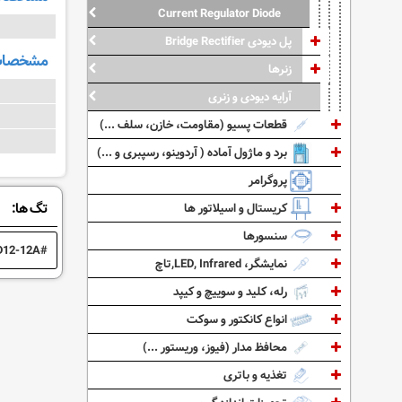
Current Regulator Diode
پل دیودی Bridge Rectifier
مشخصات 
زنرها
آرایه دیودی و زنری
قطعات پسیو (مقاومت، خازن، سلف ...)
برد و ماژول آماده ( آردوینو، رسپبری و ...)
پروگرامر
تگ ها:
کریستال و اسیلاتور ها
سنسورها
D12-12A
نمایشگر، LED, Infrared,تاچ
رله، کلید و سوییچ و کیپد
انواع کانکتور و سوکت
محافظ مدار (فیوز، وریستور ...)
تغذیه و باتری