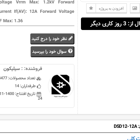
oltage Vrrm Max: 1.2kV Forward
افزودن به پروژه
urrent If(AV): 12A Forward Voltage
F Max: 1.36
 3 روز کاری دیگر
نظر خود را درج کنید
سوال خود را بپرسید
فروشنده: :
سيليكون
تعداد محصولات:
3477
طرفداران:
14
تاریخ افتتاح:
24
DS
 کلی