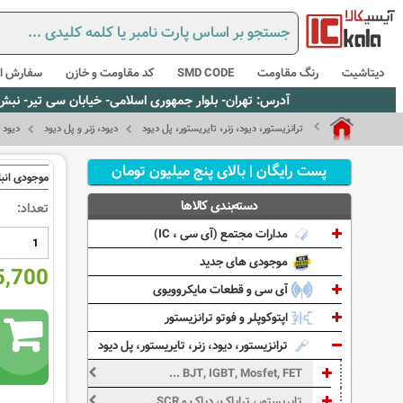
دیتاشیت
رنگ مقاومت
SMD CODE
کد مقاومت و خازن
سفارش از
آدرس: تهران- بلوار جمهوری اسلامی- خیابان سی تیر- نبش کوچه رستمی جاهد- پلاک67- واحد2 - تلفن:02165021256 و 5021235
ترانزیستور، دیود، زنر، تایریستور، پل دیود
دیود، زنر و پل دیود
دیود 
پست رایگان | بالای پنج میلیون تومان
موجودی انبا
دسته‌بندی کالاها
تعداد:
مدارات مجتمع (آی سی ، IC)
موجودی های جدید
505,700
آی سی و قطعات مایکروویوی
اپتوکوپلر و فوتو ترانزیستور
ترانزیستور، دیود، زنر، تایریستور، پل دیود
BJT, IGBT, Mosfet, FET ...
تایریستور، ترایاک، دیاک و SCR