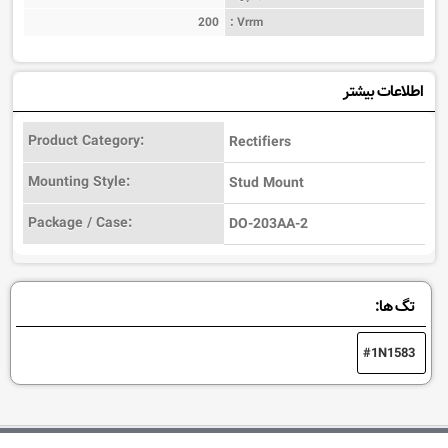
200
Vrrm :
اطلاعات بیشتر
Product Category:
Rectifiers
Mounting Style:
Stud Mount
Package / Case:
DO-203AA-2
تگ ها:
1N1583