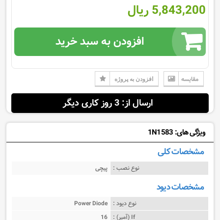
5,843,200 ریال
افزودن به سبد خرید
مقایسه
افزودن به پروژه
ارسال از: 3 روز کاری دیگر
ویژگی های: 1N1583
مشخصات کلی
نوع نصب :
پیچی
مشخصات دیود
نوع دیود :
Power Diode
If (آمپر) :
16