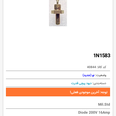
1N1583
کد کالا:
40844
وضعیت:
نو (جدید)
دسته‌بندی:
دیود پیچی قدرت
توجه: آخرین موجودی فعلی!
Mil.Std
Diode 200V 16Amp