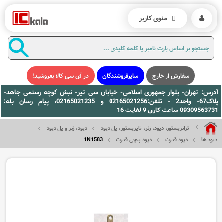
منوی کاربر
سفارش از خارج
سایرفروشندگان
در آی سی کالا بفروشید!
آدرس: تهران- بلوار جمهوری اسلامی- خیابان سی تیر- نبش کوچه رستمی جاهد-
پلاک67- واحد2 - تلفن:02165021256 و 02165021235، پیام رسان بله:
09309563731 ساعت کاری 9 لغایت 16
ترانزیستور، دیود، زنر، تایریستور، پل دیود
دیود، زنر و پل دیود
دیود ها
دیود قدرت
دیود پیچی قدرت
1N1583