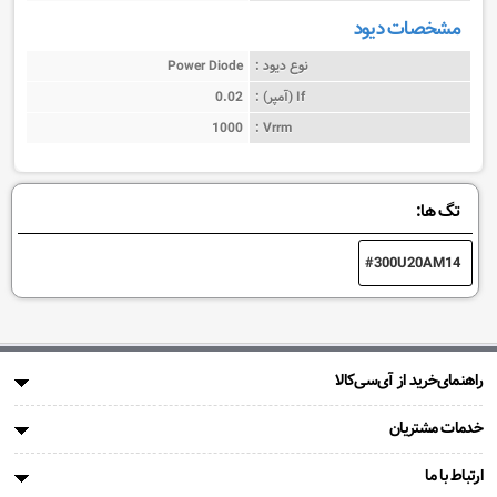
مشخصات دیود
نوع دیود :
Power Diode
If (آمپر) :
0.02
1000
Vrrm :
تگ ها:
300U20AM14
راهنمای‌خرید از آی‌سی‌کالا
خدمات مشتریان
ارتباط با ما