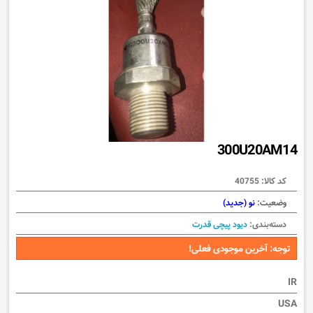
300U20AM14
کد کالا:
40755
وضعیت:
نو (جدید)
دسته‌بندی:
دیود پیچی قدرت
توجه: آخرین موجودی فعلی!
IR
USA