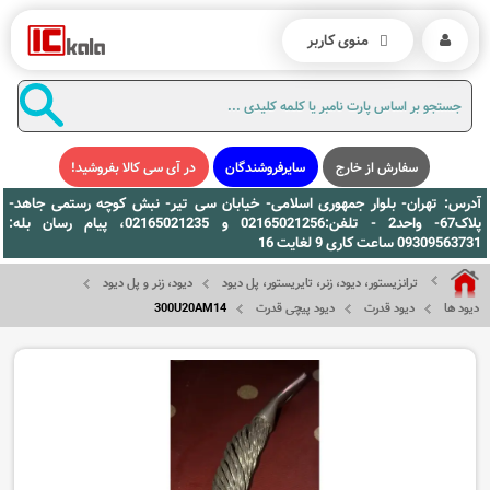
منوی کاربر
سفارش از خارج
سایرفروشندگان
در آی سی کالا بفروشید!
آدرس: تهران- بلوار جمهوری اسلامی- خیابان سی تیر- نبش کوچه رستمی جاهد-
پلاک67- واحد2 - تلفن:02165021256 و 02165021235، پیام رسان بله:
09309563731 ساعت کاری 9 لغایت 16
ترانزیستور، دیود، زنر، تایریستور، پل دیود
دیود، زنر و پل دیود
دیود ها
دیود قدرت
دیود پیچی قدرت
300U20AM14