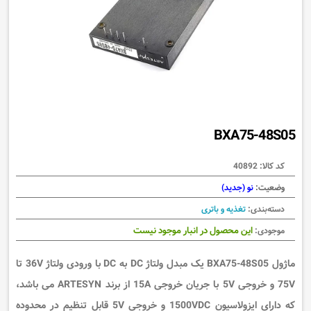
BXA75-48S05
کد کالا:
40892
وضعیت:
نو (جدید)
دسته‌بندی:
تغذیه و باتری
این محصول در انبار موجود نیست
موجودی:
ماژول BXA75-48S05 یک مبدل ولتاژ DC به DC با ورودی ولتاژ 36V تا
75V و خروجی 5V با جریان خروجی 15A از برند ARTESYN می باشد،
که دارای ایزولاسیون 1500VDC و خروجی 5V قابل تنظیم در محدوده