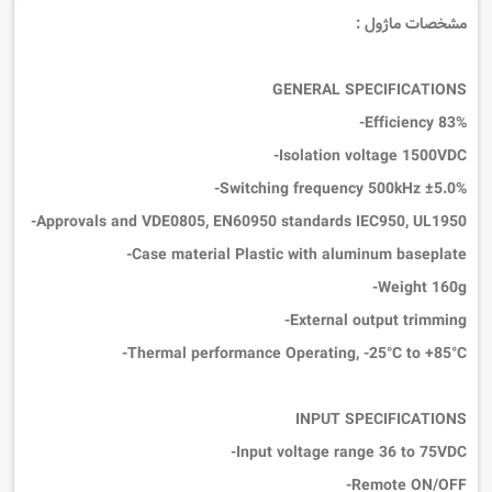
مشخصات ماژول :
GENERAL SPECIFICATIONS
Efficiency
83%-
Isolation voltage
1500VDC-
Switching frequency
500kHz ±5.0%-
Approvals and
VDE0805, EN60950
standards
IEC950, UL1950-
Case material
Plastic with
aluminum baseplate-
Weight
160g-
-
External output trimming
Thermal performance
Operating, -25°C to +85°C-
INPUT SPECIFICATIONS
Input voltage range
36 to 75VDC-
Remote ON/OFF-