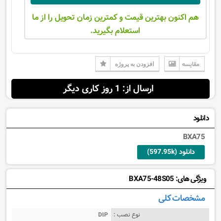
هم اکنون بهترین قیمت و کمترین زمان تحویل را از ما
استعلام بگیرید.
مقایسه
افزودن به پروژه
ارسال از: 1 روز کاری دیگر
دانلود
BXA75
دانلود (597.95k)
ویژگی های: BXA75-48S05
مشخصات کلی
نوع نصب :
DIP