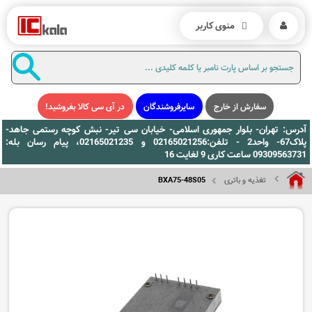
منوی کاربر
سفارش از خارج
سایرفروشندگان
در آی سی کالا بفروشید!
آدرس: تهران- بلوار جمهوری اسلامی- خیابان سی تیر- نبش کوچه رستمی جاهد-
پلاک67- واحد2 - تلفن:02165021256 و 02165021235، پیام رسان بله:
09309563731 ساعت کاری 9 لغایت 16
تغذیه و باتری
BXA75-48S05