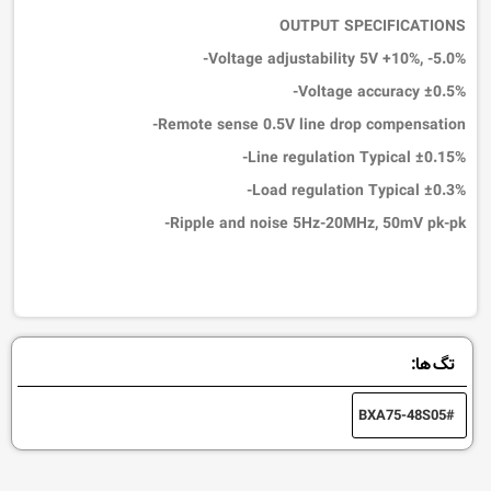
OUTPUT SPECIFICATIONS
Voltage adjustability
5V +10%, -5.0%-
Voltage accuracy
±0.5%-
Remote sense
0.5V line drop compensation-
Line regulation
Typical
±0.15%-
Load regulation
Typical
±0.3%-
Ripple and noise
5Hz-20MHz,
50mV pk-pk-
تگ ها:
BXA75-48S05