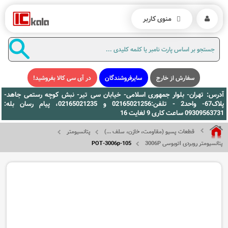
منوی کاربر
سفارش از خارج
سایرفروشندگان
در آی سی کالا بفروشید!
آدرس: تهران- بلوار جمهوری اسلامی- خیابان سی تیر- نبش کوچه رستمی جاهد-
پلاک67- واحد2 - تلفن:02165021256 و 02165021235، پیام رسان بله:
09309563731 ساعت کاری 9 لغایت 16
قطعات پسیو (مقاومت، خازن، سلف ...)
پتانسیومتر
پتانسیومتر روبردی اتوبوسی 3006P
POT-3006p-105