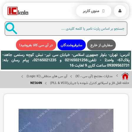
منوی کاربر
سفارش از خارج
سایرفروشندگان
در آی سی کالا بفروشید!
آدرس: تهران- بلوار جمهوری اسلامی- خیابان سی تیر- نبش کوچه رستمی جاهد-
پلاک67- واحد2 - تلفن:02165021256 و 02165021235، پیام رسان بله:
09309563731 ساعت کاری 9 لغایت 16
مدارات مجتمع (آی سی ، IC)
آی سی های منطقی (Logic IC)
حلقه قفل فاز و اسیلاتور کنترل شونده با جریان(PLL & VCO)
NE564N