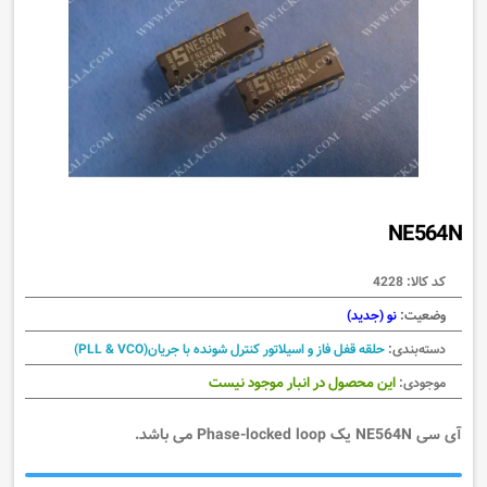
NE564N
کد کالا:
4228
وضعیت:
نو (جدید)
دسته‌بندی:
حلقه قفل فاز و اسیلاتور کنترل شونده با جریان(PLL & VCO)
این محصول در انبار موجود نیست
موجودی:
آی سی NE564N یک Phase-locked loop می باشد.