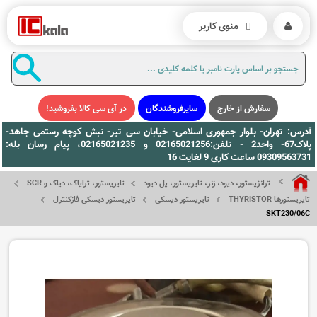
منوی کاربر
سفارش از خارج
سایرفروشندگان
در آی سی کالا بفروشید!
آدرس: تهران- بلوار جمهوری اسلامی- خیابان سی تیر- نبش کوچه رستمی جاهد-
پلاک67- واحد2 - تلفن:02165021256 و 02165021235، پیام رسان بله:
09309563731 ساعت کاری 9 لغایت 16
ترانزیستور، دیود، زنر، تایریستور، پل دیود
تایریستور، ترایاک، دیاک و SCR
تایریستورها THYRISTOR
تایریستور دیسکی
تایریستور دیسکی فازکنترل
SKT230/06C