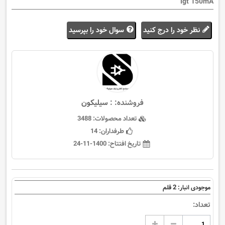
Igt 150mA
نظر خود را درج کنید
سوال خود را بپرسید
فروشنده: :
سيليكون
تعداد محصولات:
3488
طرفداران:
14
تاریخ افتتاح:
1400-11-24
2
موجودی انبار:
قلم
تعداد: