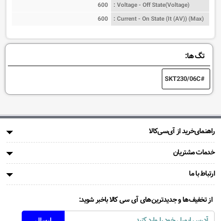
600
Voltage - Off State(Voltage) :
600
Current - On State (It (AV)) (Max) :
تگ ها:
SKT230/06C
راهنمای‌خرید از آی‌سی‌کالا
خدمات مشتریان
ارتباط با ما
از تخفیف‌ها و جدیدترین‌های آی سی کالا باخبر شوید: