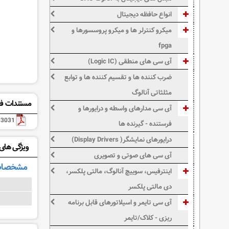
انواع حافظه دیجیتال
میکرو کنترلر ها و میکرو پروسسورها و
fpga
آی سی های منطقی (Logic IC)
ضرب کننده ها و تقسیم کننده ها و توابع
مثلثاتی آنالوگ
مستندات فن
آی سی مدارهای واسطه و درایورها و
3031
فرستنده - گیرنده ها
درایورهای نمایشگر( Display Drivers)
ویژگی های: C3031
آی سی های صوتی و تصویری
مشخصات
اینترفیس، سوییچ آنالوگ، مالتی پلکسر،
دی مالتی پلکسر
آی سی تایمر و اسیلاتورهای قابل برنامه
ریزی - کلاک/تایمر