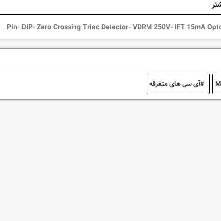
شتر
M
آی سی های متفرقه