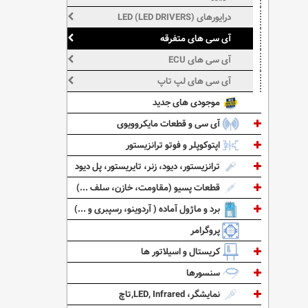
درایورهای LED (LED DRIVERS)
آی سی های متفرقه
آی سی های ECU
آی سی های لپ تاپ
موجودی های جدید
آی سی و قطعات مایکروویوی
اپتوکوپلر و فوتو ترانزیستور
ترانزیستور، دیود، زنر، تایریستور، پل دیود
قطعات پسیو (مقاومت، خازن، سلف ...)
برد و ماژول آماده ( آردوینو، رسپبری و ...)
پروگرامر
کریستال و اسیلاتور ها
سنسورها
نمایشگر، LED, Infrared,تاچ