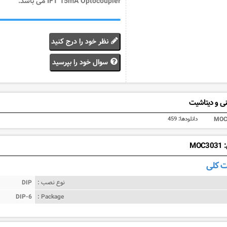
IFT 15mA Optocoupler می باشد.
نظر خود را درج کنید
سوال خود را بپرسید
ی و دیتاشیت
MOC
دانلودها:
459
MO
 کلی
نوع نصب :
DIP
DIP-6
Package :