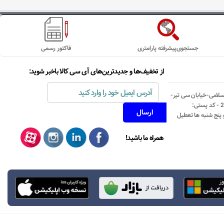
جستجوی‌پیشرفته پارامتری
فاکتور رسمی
از تخفیف‌ها و جدیدترین‌های آی سی کالا باخبر شوید:
اسلامی-خیابان سی تیر-
نبش کوچه رستمی جاهد- پلاک67- واحد2 - کد پستی:
همراه ما باشید!