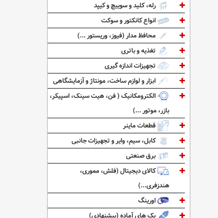
رله، کلید و سوییچ و کیپد
انواع کانکتور و سوکت
محافظ مدار (فیوز، وریستور ...)
تغذیه و باتری
تجهیزات اندازه گیری
ابزار و لوازم ساخت، مونتاژ و آزمایشگاهی
الکترومکانیک ( فن، هیت سینک، اسپیکر،
بازر، موتور ...)
قطعات ماینر
کابل، سیم، وایر و تجهیزات جانبی
برق صنعتی
کالای دیجیتال (فلش، مموری،
هندزفری...)
اورینگ
پک های آماده (پیشنهادی)