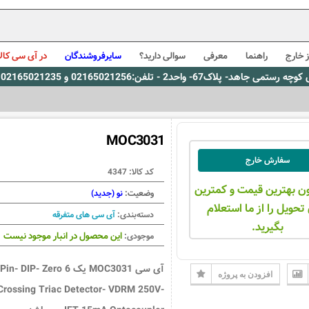
 خارج
راهنما
معرفی
سوالی دارید؟
سایرفروشندگان
در آی سی کالا
0216، پیام رسان بله: 09309563731 ساعت کاری 9 لغایت 16
MOC3031
سفارش خارج
کد کالا:
4347
ن بهترین قیمت و کمترین
وضعیت:
نو (جدید)
تحویل را از ما استعلام
دسته‌بندی:
آی سی های متفرقه
بگیرید.
این محصول در انبار موجود نیست
موجودی:
آی سی MOC3031 یک 6 Pin- DIP- Zero
افزودن به پروژه
Crossing Triac Detector- VDRM 250V-