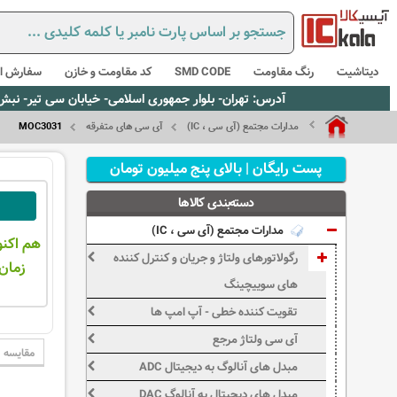
دیتاشیت
رنگ مقاومت
SMD CODE
کد مقاومت و خازن
سفارش از
آدرس: تهران- بلوار جمهوری اسلامی- خیابان سی تیر- نبش کوچه رستمی جاهد- پلاک67- واحد2 - تلفن:02165021256 و 5021235
مدارات مجتمع (آی سی ، IC)
آی سی های متفرقه
MOC3031
پست رایگان | بالای پنج میلیون تومان
دسته‌بندی کالاها
مدارات مجتمع (آی سی ، IC)
هم اکنو
رگولاتورهای ولتاژ و جریان و کنترل کننده
زمان 
های سوییچینگ
تقویت کننده خطی - آپ امپ ها
آی سی ولتاژ مرجع
مقایسه
مبدل های آنالوگ به دیجیتال ADC
مبدل های دیجیتال به آنالوگ DAC