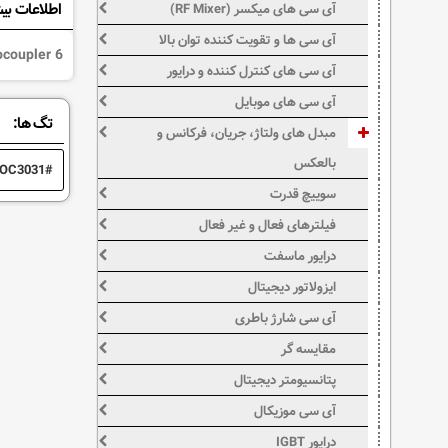
اطلاعات بی
آی سی های میکسر (RF Mixer)
آی سی ها و تقویت کننده توان بالا
6 Pin- DIP- Zero Crossing Triac Detector- VDRM 250V- IFT 15mA Optocoupler
آی سی های کنترل کننده و درایور
آی سی های موبایل
تگ ها:
مبدل های ولتاژ، جریان، فرکانس و
بالعکس
OC3031
سوییچ قدرت
فیلترهای فعال و غیر فعال
درایور ماسفت
ایزولاتور دیجیتال
آی سی شارژ باطری
مقایسه گر
پتانسیومتر دیجیتال
آی سی موزیکال
درایور IGBT