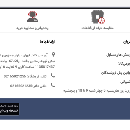
مقایسه حرفه ای‌قطعات
پشتیبانی‌و مشاوره خرید
یان
ارتباط با ما
رسش های‌متداول
آی سی کالا , تهران- بلوار جمهوری 
وعی‌کالا
1135817437 ساعت کاری 9 لغایت 16و پنج شنبه ها تعطیل
وانین پنل فروشندگان
تلفن فروشگاه: 02165021256
تیبانی
تلفن دفتر:02165021235
ساعات کاری: روز های‌شنبه تا چهار شنبه 9 تا 18 و پنجشنبه