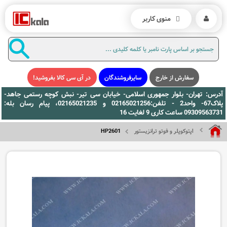
منوی کاربر
سفارش از خارج
سایرفروشندگان
در آی سی کالا بفروشید!
آدرس: تهران- بلوار جمهوری اسلامی- خیابان سی تیر- نبش کوچه رستمی جاهد-
پلاک67- واحد2 - تلفن:02165021256 و 02165021235، پیام رسان بله:
09309563731 ساعت کاری 9 لغایت 16
اپتوکوپلر و فوتو ترانزیستور
HP2601