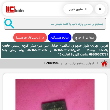
منوی کاربر
سفارش از خارج
سایرفروشندگان
در آی سی کالا بفروشید!
آدرس: تهران- بلوار جمهوری اسلامی- خیابان سی تیر- نبش کوچه رستمی جاهد-
پلاک67- واحد2 - تلفن:02165021256 و 02165021235، پیام رسان بله:
09309563731 ساعت کاری 9 لغایت 16
اپتوکوپلر و فوتو ترانزیستور
HCNW4506