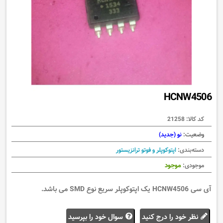
HCNW4506
کد کالا:
21258
وضعیت:
نو (جدید)
دسته‌بندی:
اپتوکوپلر و فوتو ترانزیستور
موجود
موجودی:
آی سی HCNW4506 یک اپتوکوپلر سریع نوع SMD می باشد.
نظر خود را درج کنید
سوال خود را بپرسید