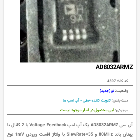
AD8032ARMZ
کد کالا:
4597
وضعیت:
نو (جدید)
دسته‌بندی:
تقویت کننده خطی - آپ امپ ها
این محصول در انبار موجود نیست
موجودی:
آی سی AD8032ARMZ یک آپ امپ Voltage Feedback با 2 کانال با
پهنای باند 80MHz و SlewRate=35 با ولتاژ آفست ورودی 1mV نوع