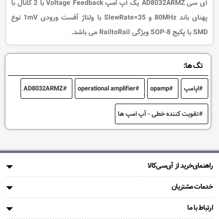
آی سی AD8032ARMZ یک آپ امپ Voltage Feedback با 2 کانال با
پهنای باند 80MHz و SlewRate=35 با ولتاژ آفست ورودی 1mV نوع
SMD با پکیج 8-SOP ویژگی RailtoRail می باشد.
تگ ها:
اپامپ
opamp
operational amplifier
AD8032ARMZ
تقویت کننده خطی - آپ امپ ها
راهنمای‌خرید از آی‌سی‌کالا
خدمات مشتریان
ارتباط با ما