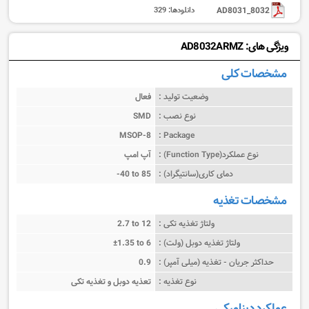
AD8031_8032
دانلودها:
329
ویژگی های: AD8032ARMZ
مشخصات کلی
وضعیت تولید :
فعال
نوع نصب :
SMD
MSOP-8
Package :
نوع عملکرد(Function Type) :
آپ امپ
دمای کاری(سانتیگراد) :
-40 to 85
مشخصات تغذیه
ولتاژ تغذیه تکی :
2.7 to 12
ولتاژ تغذیه دوبل (ولت) :
±1.35 to 6
حداکثر جریان - تغذیه (میلی آمپر) :
0.9
نوع تغذیه :
تعذیه دوبل و تغذیه تکی
عملکرد دینامیکی