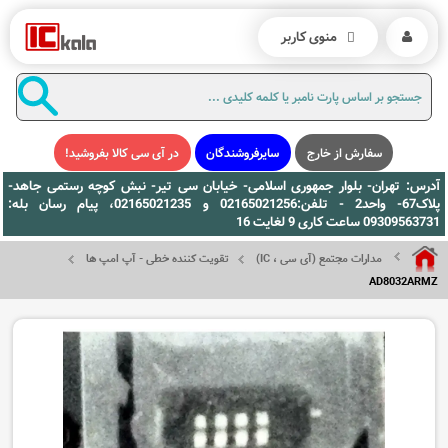
منوی کاربر
سفارش از خارج
سایرفروشندگان
در آی سی کالا بفروشید!
آدرس: تهران- بلوار جمهوری اسلامی- خیابان سی تیر- نبش کوچه رستمی جاهد-
پلاک67- واحد2 - تلفن:02165021256 و 02165021235، پیام رسان بله:
09309563731 ساعت کاری 9 لغایت 16
مدارات مجتمع (آی سی ، IC)
تقویت کننده خطی - آپ امپ ها
AD8032ARMZ