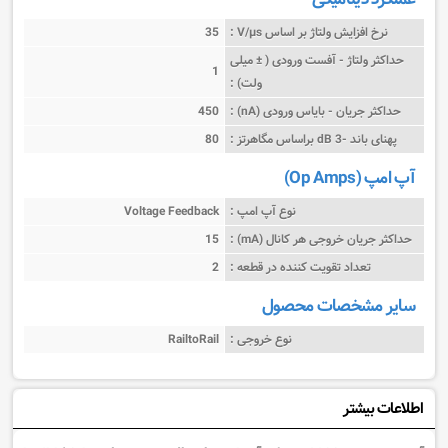
نرخ افزایش ولتاژ بر اساس V/µs :
35
حداکثر ولتاژ - آفست ورودی ( ± میلی
1
ولت) :
حداکثر جریان - بایاس ورودی (nA) :
450
پهنای باند -3 dB براساس مگاهرتز :
80
آپ امپ (Op Amps)
نوع آپ امپ :
Voltage Feedback
حداکثر جریان خروجی هر کانال (mA) :
15
تعداد تقویت کننده در قطعه :
2
سایر مشخصات محصول
نوع خروجی :
RailtoRail
اطلاعات بیشتر