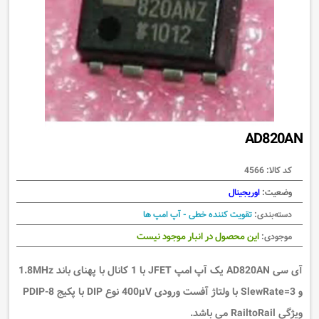
AD820AN
کد کالا:
4566
وضعیت:
اوریجینال
دسته‌بندی:
تقویت کننده خطی - آپ امپ ها
این محصول در انبار موجود نیست
موجودی:
آی سی AD820AN یک آپ امپ JFET با 1 کانال با پهنای باند 1.8MHz
و SlewRate=3 با ولتاژ آفست ورودی 400µV نوع DIP با پکیج 8-PDIP
ویژگی RailtoRail می باشد.