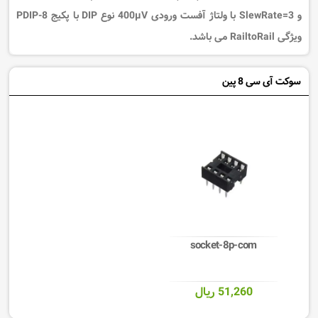
و SlewRate=3 با ولتاژ آفست ورودی 400µV نوع DIP با پکیج 8-PDIP
ویژگی RailtoRail می باشد.
سوکت آی سی 8 پین
socket-8p-com
51,260 ریال