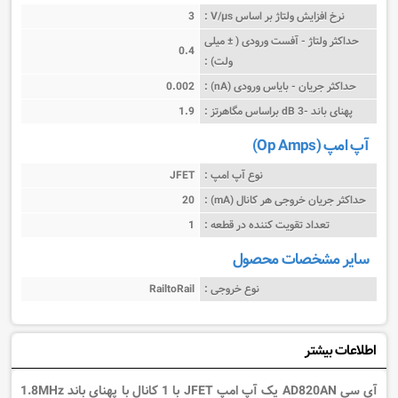
نرخ افزایش ولتاژ بر اساس V/µs :
3
حداکثر ولتاژ - آفست ورودی ( ± میلی
0.4
ولت) :
حداکثر جریان - بایاس ورودی (nA) :
0.002
پهنای باند -3 dB براساس مگاهرتز :
1.9
آپ امپ (Op Amps)
نوع آپ امپ :
JFET
حداکثر جریان خروجی هر کانال (mA) :
20
تعداد تقویت کننده در قطعه :
1
سایر مشخصات محصول
نوع خروجی :
RailtoRail
اطلاعات بیشتر
آی سی AD820AN یک آپ امپ JFET با 1 کانال با پهنای باند 1.8MHz