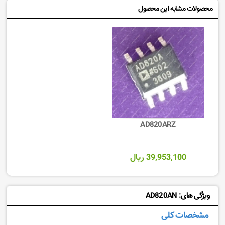
محصولات مشابه این محصول
AD820ARZ
39,953,100 ریال
ویژگی های: AD820AN
مشخصات کلی