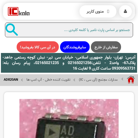
منوی کاربر
سفارش از خارج
سایرفروشندگان
در آی سی کالا بفروشید!
آدرس: تهران- بلوار جمهوری اسلامی- خیابان سی تیر- نبش کوچه رستمی جاهد-
پلاک67- واحد2 - تلفن:02165021256 و 02165021235، پیام رسان بله:
09309563731 ساعت کاری 9 لغایت 16
مدارات مجتمع (آی سی ، IC)
تقویت کننده خطی - آپ امپ ها
AD820AN