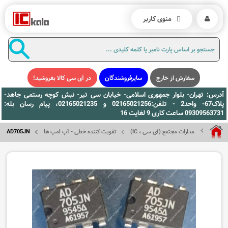
منوی کاربر
سفارش از خارج
سایرفروشندگان
در آی سی کالا بفروشید!
آدرس: تهران- بلوار جمهوری اسلامی- خیابان سی تیر- نبش کوچه رستمی جاهد-
پلاک67- واحد2 - تلفن:02165021256 و 02165021235، پیام رسان بله:
09309563731 ساعت کاری 9 لغایت 16
مدارات مجتمع (آی سی ، IC)
تقویت کننده خطی - آپ امپ ها
AD705JN