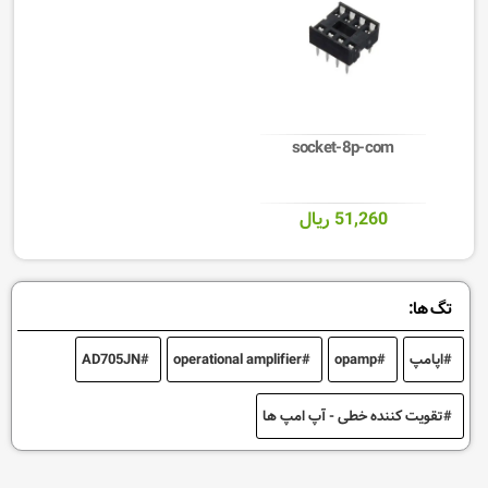
socket-8p-com
51,260 ریال
تگ ها:
اپامپ
opamp
operational amplifier
AD705JN
تقویت کننده خطی - آپ امپ ها