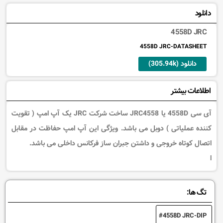
دانلود
4558D JRC
4558D JRC-DATASHEET
دانلود (305.94k)
اطلاعات بیشتر
آی سی 4558D یا JRC4558 ساخت شرکت JRC یک آپ امپ ( تقویت
کننده عملیاتی ) دوبل می باشد. ویژگی این آپ امپ حفاظت در مقابل
اتصال کوتاه خروجی و داشتن جبران ساز فرکانس داخلی می باشد.
ا
تگ ها:
4558D JRC-DIP