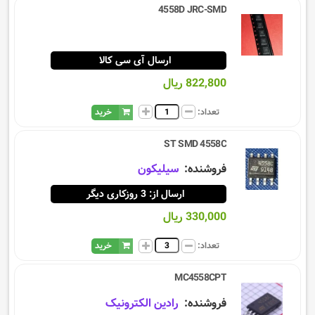
4558D JRC-SMD
ارسال آی سی کالا
822,800 ریال
تعداد:
خرید
ST SMD 4558C
فروشنده:
سيليكون
ارسال از: 3 روزکاری دیگر
330,000 ریال
تعداد:
خرید
MC4558CPT
فروشنده:
رادین الکترونیک