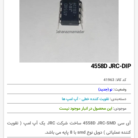
4558D JRC-DIP
کد کالا:
41963
وضعیت:
نو (جدید)
دسته‌بندی:
تقویت کننده خطی - آپ امپ ها
این محصول در انبار موجود نیست
موجودی:
آی سی 4558D JRC-SMD ساخت شرکت JRC یک آپ امپ ( تقویت
کننده عملیاتی ) دوبل نوع smd با 8 پایه می باشد.