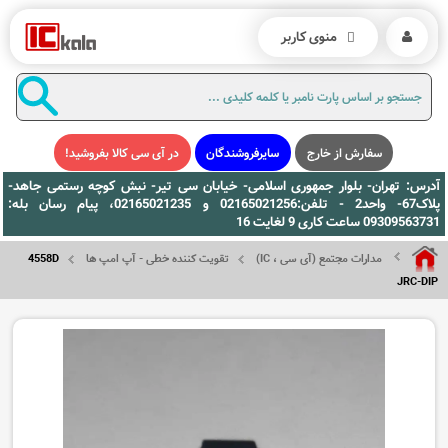
منوی کاربر
سفارش از خارج
سایرفروشندگان
در آی سی کالا بفروشید!
آدرس: تهران- بلوار جمهوری اسلامی- خیابان سی تیر- نبش کوچه رستمی جاهد-
پلاک67- واحد2 - تلفن:02165021256 و 02165021235، پیام رسان بله:
09309563731 ساعت کاری 9 لغایت 16
مدارات مجتمع (آی سی ، IC)
تقویت کننده خطی - آپ امپ ها
4558D
JRC-DIP