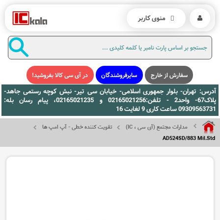
منوی کاربر
سفارش از خارج
سایرفروشندگان
در آی سی کالا بفروشید!
آدرس: تهران- بلوار جمهوری اسلامی- خیابان سی تیر- نبش کوچه رستمی جاهد-
پلاک67- واحد2 - تلفن:02165021256 و 02165021235، پیام رسان بله:
09309563731 ساعت کاری 9 لغایت 16
مدارات مجتمع (آی سی ، IC)
تقویت کننده خطی - آپ امپ ها
AD524SD/883 Mil.Std