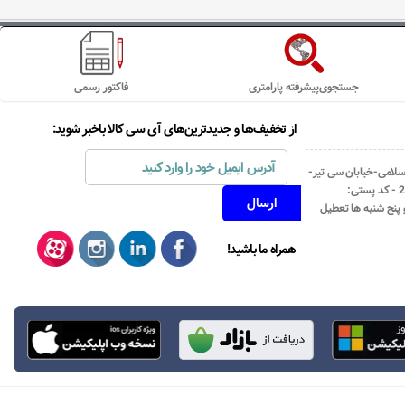
جستجوی‌پیشرفته پارامتری
فاکتور رسمی
از تخفیف‌ها و جدیدترین‌های آی سی کالا باخبر شوید:
اسلامی-خیابان سی تیر-
نبش کوچه رستمی جاهد- پلاک67- واحد2 - کد پستی:
همراه ما باشید!