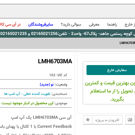
 خارج
راهنما
معرفی
سوالی دارید؟
سایرفروشندگان
در آی سی کالا
0216، پیام رسان بله: 09309563731 ساعت کاری 9 لغایت 16
LMH6703
LMH6703MA
سفارش خارج
کد کالا:
162
ن بهترین قیمت و کمترین
وضعیت:
نو (جدید)
تحویل را از ما استعلام
دسته‌بندی:
تقویت کننده خطی - آپ امپ ها
بگیرید.
این محصول در انبار موجود نیست
موجودی:
آی سی LMH6703MA یک آپ امپ
افزودن به پروژه
Current Feedback با 1 کانال با پهنای بان