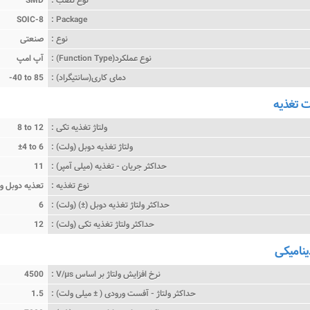
SOIC-8
Package :
نوع :
صنعتی
نوع عملکرد(Function Type) :
آپ امپ
دمای کاری(سانتیگراد) :
-40 to 85
تغذیه
ولتاژ تغذیه تکی :
8 to 12
ولتاژ تغذیه دوبل (ولت) :
±4 to 6
حداکثر جریان - تغذیه (میلی آمپر) :
11
نوع تغذیه :
تعذیه دوبل و
حداکثر ولتاژ تغذیه دوبل (±) (ولت) :
6
حداکثر ولتاژ تغذیه تکی (ولت) :
12
ینامیکی
نرخ افزایش ولتاژ بر اساس V/µs :
4500
حداکثر ولتاژ - آفست ورودی ( ± میلی ولت) :
1.5