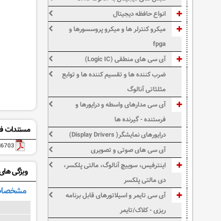
انواع حافظه دیجیتال
میکرو کنترلر ها و میکرو پروسسورها و
fpga
آی سی های منطقی (Logic IC)
ضرب کننده ها و تقسیم کننده ها و توابع
مثلثاتی آنالوگ
آی سی مدارهای واسطه و درایورها و
فرستنده - گیرنده ها
مستندات فن
درایورهای نمایشگر( Display Drivers)
6703
آی سی های صوتی و تصویری
اینترفیس، سوییچ آنالوگ، مالتی پلکسر،
ویژگی های: H6703MA
دی مالتی پلکسر
مشخصات
آی سی تایمر و اسیلاتورهای قابل برنامه
ریزی - کلاک/تایمر