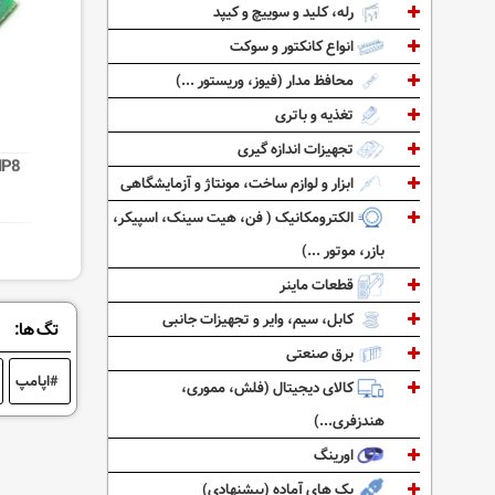
رله، کلید و سوییچ و کیپد
انواع کانکتور و سوکت
محافظ مدار (فیوز، وریستور ...)
تغذیه و باتری
تجهیزات اندازه گیری
IP8
ابزار و لوازم ساخت، مونتاژ و آزمایشگاهی
الکترومکانیک ( فن، هیت سینک، اسپیکر،
بازر، موتور ...)
قطعات ماینر
کابل، سیم، وایر و تجهیزات جانبی
تگ ها:
برق صنعتی
اپامپ
کالای دیجیتال (فلش، مموری،
هندزفری...)
اورینگ
پک های آماده (پیشنهادی)