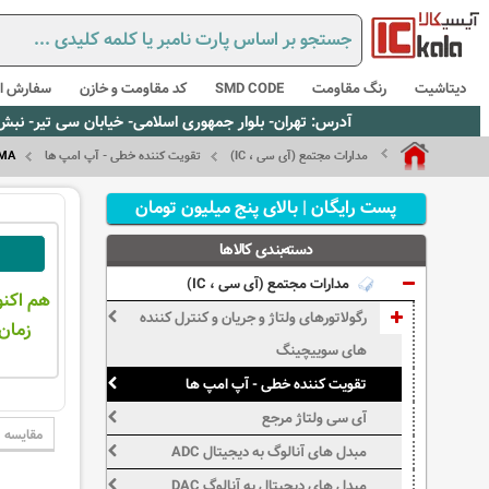
دیتاشیت
رنگ مقاومت
SMD CODE
کد مقاومت و خازن
سفارش از
آدرس: تهران- بلوار جمهوری اسلامی- خیابان سی تیر- نبش کوچه رستمی جاهد- پلاک67- واحد2 - تلفن:02165021256 و 5021235
مدارات مجتمع (آی سی ، IC)
تقویت کننده خطی - آپ امپ ها
MA
پست رایگان | بالای پنج میلیون تومان
دسته‌بندی کالاها
مدارات مجتمع (آی سی ، IC)
هم اکنو
رگولاتورهای ولتاژ و جریان و کنترل کننده
زمان 
های سوییچینگ
تقویت کننده خطی - آپ امپ ها
آی سی ولتاژ مرجع
مقایسه
مبدل های آنالوگ به دیجیتال ADC
مبدل های دیجیتال به آنالوگ DAC