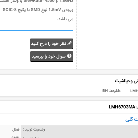
1.8GHz و SlewRate=4500 با ولتاژ آف
ورودی 1.5mV نوع SMD با پکیج 8-SOIC
می باشد.
نظر خود را درج کنید
سوال خود را بپرسید
ی و دیتاشیت
LMH
دانلودها:
584
LM
 کلی
وضعیت تولید :
فعال
نوع نصب :
SMD