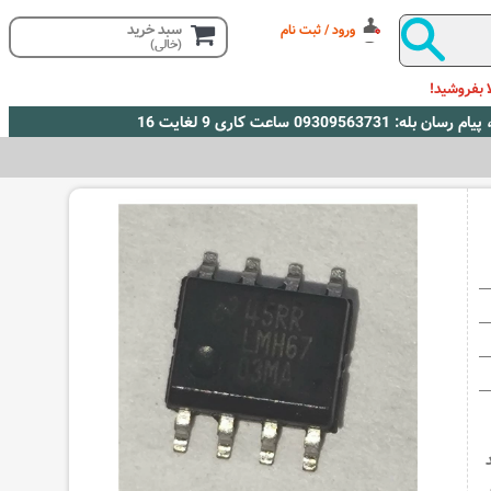
سبد خرید
ورود / ثبت نام
(خالی)
 بفروشید!
د