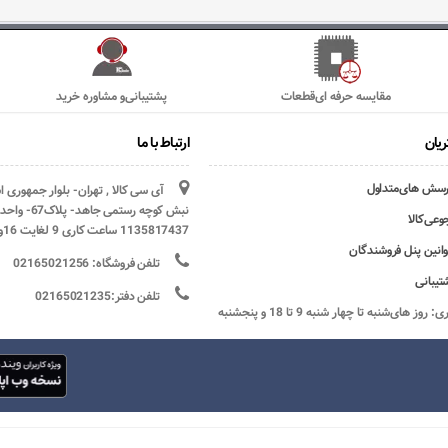
مقایسه حرفه ای‌قطعات
پشتیبانی‌و مشاوره خرید
یان
ارتباط با ما
رسش های‌متداول
آی سی کالا , تهران- بلوار جمهوری 
وعی‌کالا
1135817437 ساعت کاری 9 لغایت 16و پنج شنبه ها تعطیل
وانین پنل فروشندگان
تلفن فروشگاه: 02165021256
تیبانی
تلفن دفتر:02165021235
ساعات کاری: روز های‌شنبه تا چهار شنبه 9 تا 18 و پنجشنبه