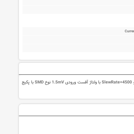
Curre
آی سی LMH6703MA یک آپ امپ Current Feedback با 1 کانال با پهنای باند 1.8GHz و SlewRate=4500 با ولتاژ آفست ورودی 1.5mV نوع SMD با پکیج