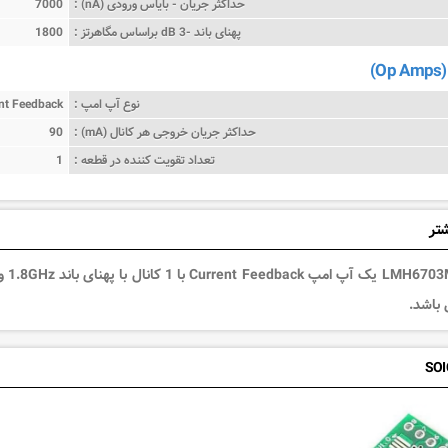
حداکثر جریان - بایاس ورودی (nA) :
7000
پهنای باند -3 dB براساس مگاهرتز :
1800
)
نوع آپ امپ :
nt Feedback
حداکثر جریان خروجی هر کانال (mA) :
90
تعداد تقویت کننده در قطعه :
1
شتر