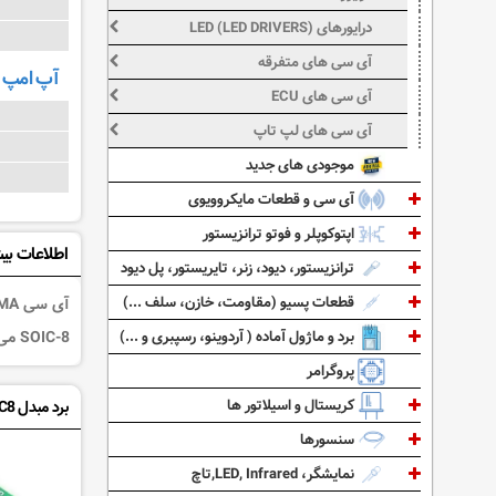
درایورهای LED (LED DRIVERS)
آی سی های متفرقه
آپ امپ (Op Amps
آی سی های ECU
آی سی های لپ تاپ
موجودی های جدید
آی سی و قطعات مایکروویوی
اپتوکوپلر و فوتو ترانزیستور
اطلاعات بی
ترانزیستور، دیود، زنر، تایریستور، پل دیود
قطعات پسیو (مقاومت، خازن، سلف ...)
8-SOIC می باشد.
برد و ماژول آماده ( آردوینو، رسپبری و ...)
پروگرامر
کریستال و اسیلاتور ها
برد مبدل SOIC8
سنسورها
نمایشگر، LED, Infrared,تاچ