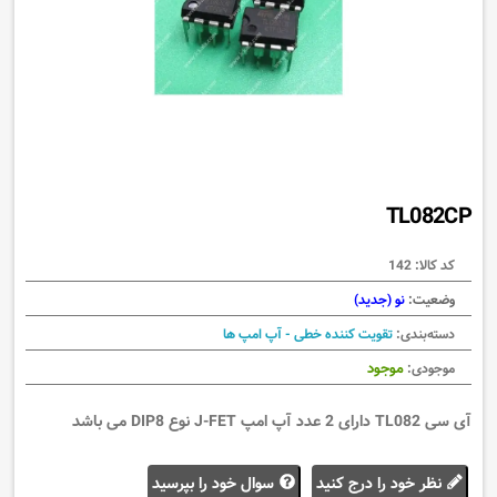
TL082CP
کد کالا:
142
وضعیت:
نو (جدید)
دسته‌بندی:
تقویت کننده خطی - آپ امپ ها
موجود
موجودی:
آی سی TL082 دارای 2 عدد آپ امپ J-FET نوع DIP8 می باشد
نظر خود را درج کنید
سوال خود را بپرسید