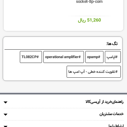
socket-8p-com
51,260 ریال
تگ ها:
اپامپ
opamp
operational amplifier
TL082CP
تقویت کننده خطی - آپ امپ ها
راهنمای‌خرید از آی‌سی‌کالا
خدمات مشتریان
ارتباط با ما