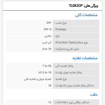
ویژگی های: TL082CP
مشخصات کلی
نوع نصب :
DIP
DIP-8
Package :
نوع :
تجاری
نوع عملکرد(Function Type) :
آپ امپ
دمای کاری(سانتیگراد) :
0 to 70
مشخصات تغذیه
ولتاژ تغذیه تکی :
7 to 36
ولتاژ تغذیه دوبل (ولت) :
±3.5 to 18
نوع تغذیه :
تعذیه دوبل و تغذیه تکی
حداکثر ولتاژ تغذیه دوبل (±) (ولت) :
18
دقت
حداکثر چگالی نویز ( nV/√Hz ) :
15