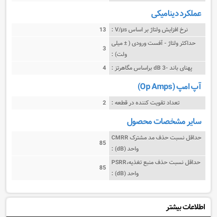
عملکرد دینامیکی
نرخ افزایش ولتاژ بر اساس V/µs :
13
حداکثر ولتاژ - آفست ورودی ( ± میلی
3
ولت) :
پهنای باند -3 dB براساس مگاهرتز :
4
آپ امپ (Op Amps)
تعداد تقویت کننده در قطعه :
2
سایر مشخصات محصول
حداقل نسبت حذف مد مشترک CMRR
85
واحد (dB) :
حداقل نسبت حذف منبع تغذیه،PSRR
85
واحد (dB) :
اطلاعات بیشتر