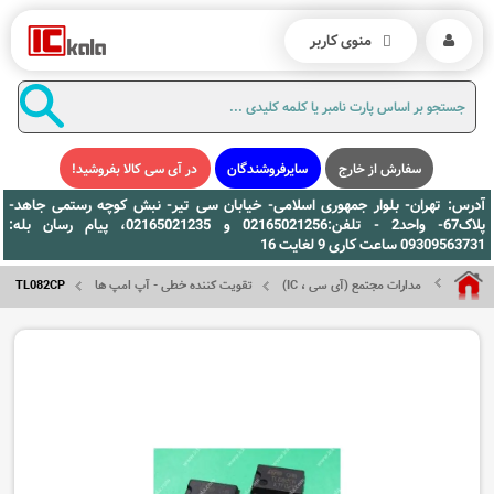
منوی کاربر
سفارش از خارج
سایرفروشندگان
در آی سی کالا بفروشید!
آدرس: تهران- بلوار جمهوری اسلامی- خیابان سی تیر- نبش کوچه رستمی جاهد-
پلاک67- واحد2 - تلفن:02165021256 و 02165021235، پیام رسان بله:
09309563731 ساعت کاری 9 لغایت 16
مدارات مجتمع (آی سی ، IC)
تقویت کننده خطی - آپ امپ ها
TL082CP