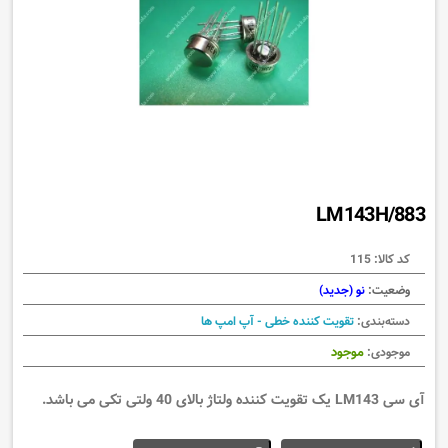
LM143H/883
کد کالا:
115
وضعیت:
نو (جدید)
دسته‌بندی:
تقویت کننده خطی - آپ امپ ها
موجود
موجودی:
آی سی LM143 یک تقویت کننده ولتاژ بالای 40 ولتی تکی می باشد.