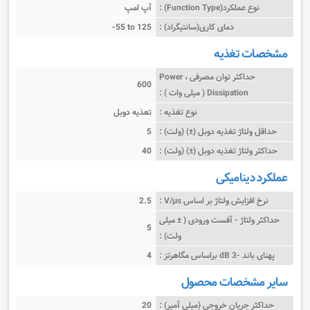
نوع عملکرد(Function Type) :
آپ امپ
دمای کاری(سانتیگراد) :
-55 to 125
مشخصات تغذیه
حداکثر توان مصرفی ، Power
600
Dissipation ( میلی وات ) :
نوع تغذیه :
تعذیه دوبل
حداقل ولتاژ تغذیه دوبل (±) (ولت) :
5
حداکثر ولتاژ تغذیه دوبل (±) (ولت) :
40
عملکرد دینامیکی
نرخ افزایش ولتاژ بر اساس V/µs :
2.5
حداکثر ولتاژ - آفست ورودی ( ± میلی
5
ولت) :
پهنای باند -3 dB براساس مگاهرتز :
4
سایر مشخصات محصول
حداکثر جریان خروجی (میلی آمپر) :
20