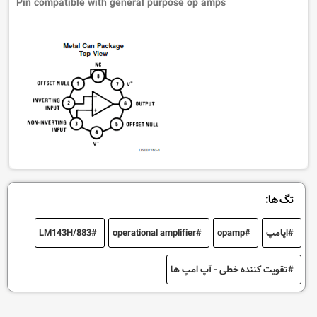
Pin compatible with general purpose op amps
تگ ها:
اپامپ
opamp
operational amplifier
LM143H/883
تقویت کننده خطی - آپ امپ ها