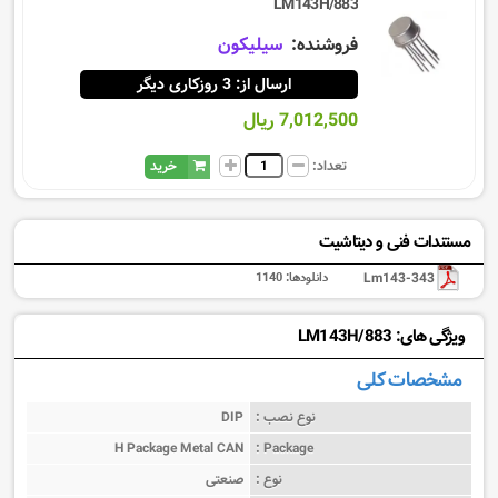
LM143H/883
فروشنده:
سيليكون
ارسال از: 3 روزکاری دیگر
7,012,500 ریال
تعداد:
خرید
مستندات فنی و دیتاشیت
Lm143-343
دانلودها:
1140
ویژگی های: LM143H/883
مشخصات کلی
نوع نصب :
DIP
H Package Metal CAN
Package :
نوع :
صنعتی