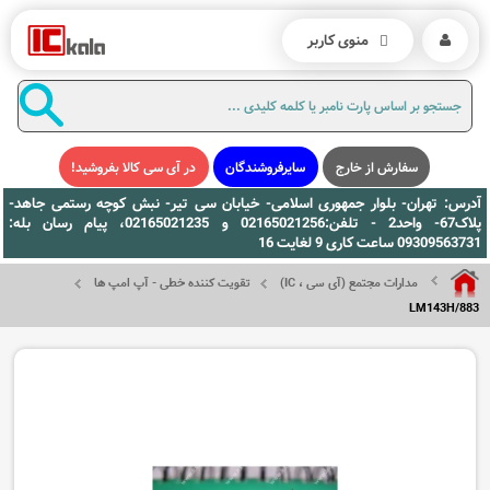
منوی کاربر
سفارش از خارج
سایرفروشندگان
در آی سی کالا بفروشید!
آدرس: تهران- بلوار جمهوری اسلامی- خیابان سی تیر- نبش کوچه رستمی جاهد-
پلاک67- واحد2 - تلفن:02165021256 و 02165021235، پیام رسان بله:
09309563731 ساعت کاری 9 لغایت 16
مدارات مجتمع (آی سی ، IC)
تقویت کننده خطی - آپ امپ ها
LM143H/883