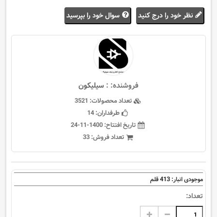
نظر خود را درج کنید
سوال خود را بپرسید
فروشنده: :
سيليكون
تعداد محصولات:
3521
طرفداران:
14
تاریخ افتتاح:
1400-11-24
تعداد فروش:
33
413
موجودی انبار:
قلم
تعداد: