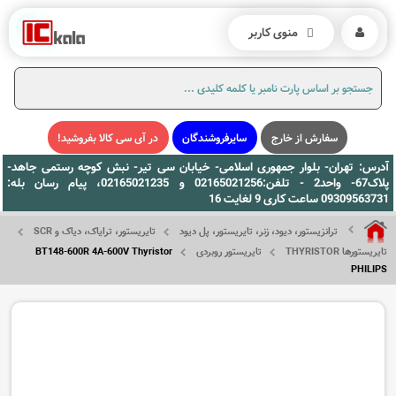
منوی کاربر
سفارش از خارج
سایرفروشندگان
در آی سی کالا بفروشید!
آدرس: تهران- بلوار جمهوری اسلامی- خیابان سی تیر- نبش کوچه رستمی جاهد-
پلاک67- واحد2 - تلفن:02165021256 و 02165021235، پیام رسان بله:
09309563731 ساعت کاری 9 لغایت 16
ترانزیستور، دیود، زنر، تایریستور، پل دیود
تایریستور، ترایاک، دیاک و SCR
تایریستورها THYRISTOR
تایریستور روبردی
BT148-600R 4A-600V Thyristor
PHILIPS