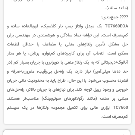
(مانند سلف).
????
جمع‌بندی:
TC7660EOA
یک
مبدل ولتاژ پمپ بار کلاسیک، فوق‌العاده ساده و
کم‌مصرف
است. این تراشه
نماد سادگی و هوشمندی در مهندسی
برای
حل مشکل تأمین ولتاژهای منفی یا مضاعف با
حداقل قطعات
ممکن
است. انتخاب آن برای
کاربردهای کم‌توان، پرتابل، یا هر مدار
آنالوگ/دیجیتالی که به یک ولتاژ منفی یا دوبرابری با جریان بسیار کم (در
حد ده‌ها میلی‌آمپر) نیاز دارد
، یک
راه‌حل بی‌رقیب، مقرون‌به‌صرفه و
فشرده
محسوب می‌شود. با این حال، طراح باید به
محدودیت ذاتی جریان
خروجی و وجود ریپل
توجه کند. برای نیازهای با جریان بالاتر، راه‌حل‌های
مبتنی بر سلف (مانند رگولاتورهای سوئیچینگ) مناسب‌تر هستند.
TC7660
ابزاری عالی برای تکمیل مجموعه ولتاژها در یک سیستم
کم‌مصرف
است.