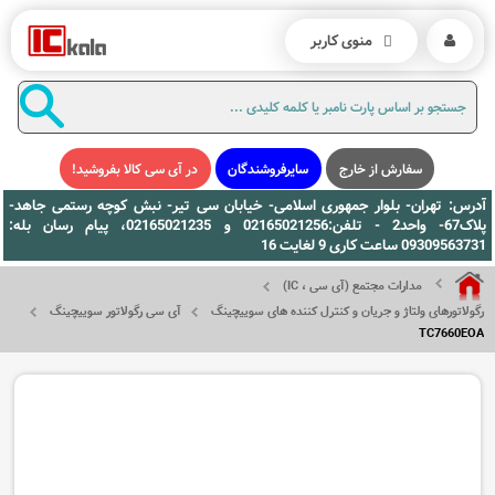
منوی کاربر
سفارش از خارج
سایرفروشندگان
در آی سی کالا بفروشید!
آدرس: تهران- بلوار جمهوری اسلامی- خیابان سی تیر- نبش کوچه رستمی جاهد-
پلاک67- واحد2 - تلفن:02165021256 و 02165021235، پیام رسان بله:
09309563731 ساعت کاری 9 لغایت 16
مدارات مجتمع (آی سی ، IC)
رگولاتورهای ولتاژ و جریان و کنترل کننده های سوییچینگ
آی سی رگولاتور سوییچینگ
TC7660EOA