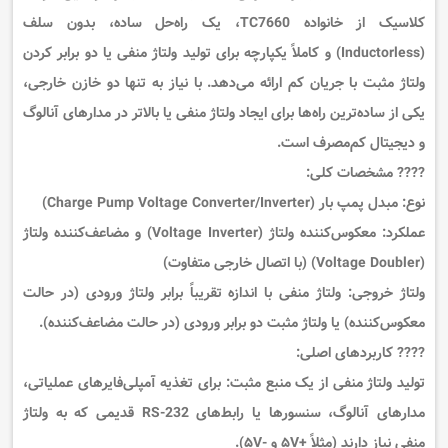
کلاسیک از خانواده TC7660، یک راه‌حل ساده، بدون سلف
(Inductorless) و کاملاً یکپارچه برای تولید ولتاژ منفی یا دو برابر کردن
ولتاژ مثبت با جریان کم ارائه می‌دهد. با نیاز به تنها دو خازن خارجی،
یکی از ساده‌ترین راه‌ها برای ایجاد ولتاژ منفی یا بالاتر در مدارهای آنالوگ
و دیجیتال کم‌مصرف است.
????
مشخصات کلی:
نوع:
مبدل پمپ بار (Charge Pump Voltage Converter/Inverter)
عملکرد:
معکوس‌کننده ولتاژ (Voltage Inverter)
و
مضاعف‌کننده ولتاژ
(Voltage Doubler)
(با اتصال خارجی متفاوت)
ولتاژ خروجی:
ولتاژ منفی با اندازه تقریباً برابر ولتاژ ورودی
(در حالت
معکوس‌کننده) یا
ولتاژ مثبت دو برابر ورودی
(در حالت مضاعف‌کننده).
????
کاربردهای اصلی:
تولید ولتاژ منفی از یک منبع مثبت:
برای تغذیه آمپلی‌فایرهای عملیاتی،
مدارهای آنالوگ، سنسورها یا رابط‌های RS-232 قدیمی که به ولتاژ
منفی نیاز دارند (مثلاً +۵V و -۵V).