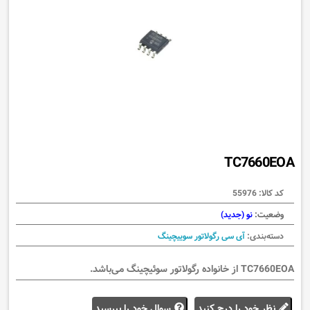
TC7660EOA
کد کالا:
55976
وضعیت:
نو (جدید)
دسته‌بندی:
آی سی رگولاتور سوییچینگ
TC7660EOA
از خانواده
رگولاتور سوئیچینگ
می‌باشد.
نظر خود را درج کنید
سوال خود را بپرسید