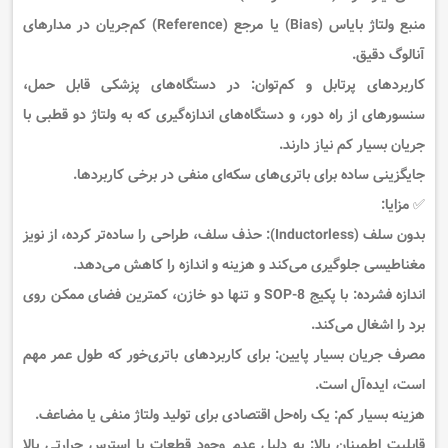
منبع ولتاژ بایاس (Bias) یا مرجع (Reference) کم‌جریان
در مدارهای
آنالوگ دقیق.
کاربردهای پرتابل و کم‌توان:
در دستگاه‌های پزشکی قابل حمل،
سنسورهای از راه دور، و دستگاه‌های اندازه‌گیری که به ولتاژ دو قطبی با
جریان بسیار کم نیاز دارند.
جایگزینی ساده برای باتری‌های سکه‌ای منفی
در برخی کاربردها.
✅
مزایا:
بدون سلف (Inductorless):
حذف سلف، طراحی را ساده‌تر کرده، از نویز
مغناطیسی جلوگیری می‌کند و هزینه و اندازه را کاهش می‌دهد.
اندازه فشرده:
با پکیج SOP-8 و تنها دو خازن، کمترین فضای ممکن روی
برد را اشغال می‌کند.
مصرف جریان بسیار پایین:
برای کاربردهای باتری‌خور که طول عمر مهم
است، ایده‌آل است.
هزینه بسیار کم:
یک راه‌حل اقتصادی برای تولید ولتاژ منفی یا مضاعف.
قابلیت اطمینان بالا:
به دلیل عدم وجود قطعات با استرس حرارتی بالا