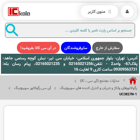
منوی کاربر
سفارش از خارج
سایرفروشندگان
در آی سی کالا بفروشید!
آدرس: تهران- بلوار جمهوری اسلامی- خیابان سی تیر- نبش کوچه رستمی جاهد-
پلاک67- واحد2 - تلفن:02165021256 و 02165021235، پیام رسان بله:
09309563731 ساعت کاری 9 لغایت 16
مدارات مجتمع (آی سی ، IC)
رگولاتورهای ولتاژ و جریان و کنترل کننده های سوییچینگ
آی سی رگولاتور سوییچینگ
UC3827N-1