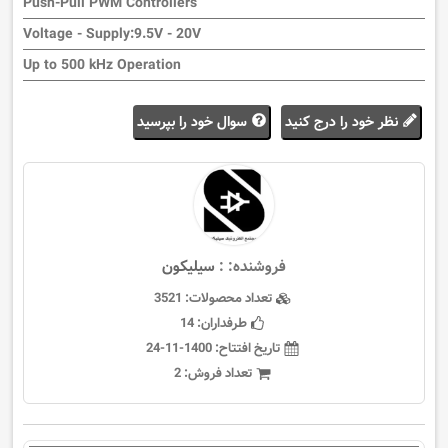
Push-Pull PWM Controllers
Voltage - Supply:9.5V - 20V
Up to 500 kHz Operation
نظر خود را درج کنید
سوال خود را بپرسید
فروشنده: :
سيليكون
تعداد محصولات:
3521
طرفداران:
14
تاریخ افتتاح:
1400-11-24
تعداد فروش:
2