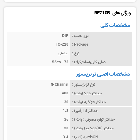
ویژگی های: IRF710B
مشخصات کلی
نوع نصب :
DIP
TO-220
Package :
نوع :
صنعتی
دمای کاری(سانتیگراد) :
-55 to 175
مشخصات اصلی ترانزیستور
نوع ترانزیستور :
N-Channel
حداکثر Vds (ولت) :
400
حداکثر Vgs به (ولت) :
30
حداکثر Id (آمپر) :
1.3
حداکثر توان مصرفی ( وات ) :
36
حداکثر (Vgs(th به ( ولت ) :
30
rdsON به (اهم) :
3.4