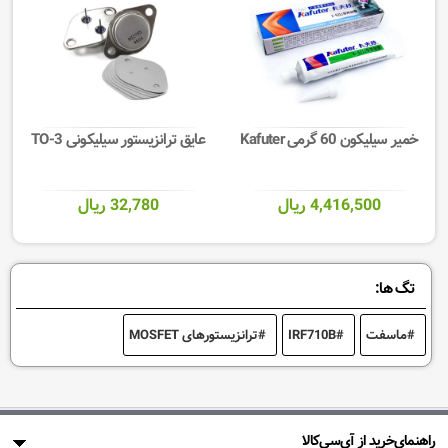
خمیر سیلیکون 60 گرمی Kafuter
عایق ترانزیستور سیلیکونی TO-3
4,416,500 ریال
32,780 ریال
تگ ها:
ماسفت
IRF710B
ترانزیستورهای MOSFET
راهنمای‌خرید از آی‌سی‌کالا