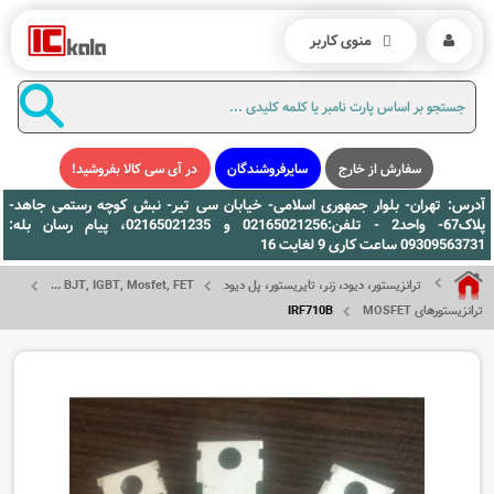
منوی کاربر
سفارش از خارج
سایرفروشندگان
در آی سی کالا بفروشید!
آدرس: تهران- بلوار جمهوری اسلامی- خیابان سی تیر- نبش کوچه رستمی جاهد-
پلاک67- واحد2 - تلفن:02165021256 و 02165021235، پیام رسان بله:
09309563731 ساعت کاری 9 لغایت 16
ترانزیستور، دیود، زنر، تایریستور، پل دیود
BJT, IGBT, Mosfet, FET ...
ترانزیستورهای MOSFET
IRF710B