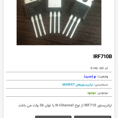
IRF710B
کد کالا:
5146
وضعیت:
نو (جدید)
دسته‌بندی:
ترانزیستورهای MOSFET
موجود
موجودی:
ترانزیستور IRF710 از نوع N-CHannel با توان 36 وات می باشد.