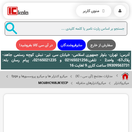
منوی کاربر
سفارش از خارج
سایرفروشندگان
در آی سی کالا بفروشید!
آدرس: تهران- بلوار جمهوری اسلامی- خیابان سی تیر- نبش کوچه رستمی جاهد-
پلاک67- واحد2 - تلفن:02165021256 و 02165021235، پیام رسان بله:
09309563731 ساعت کاری 9 لغایت 16
مدارات مجتمع (آی سی ، IC)
میکرو کنترلر ها و میکرو پروسسورها و fpga
میکروکنترلر
میکروکنترلرهای متفرقه
MC68HC908JK1ECP