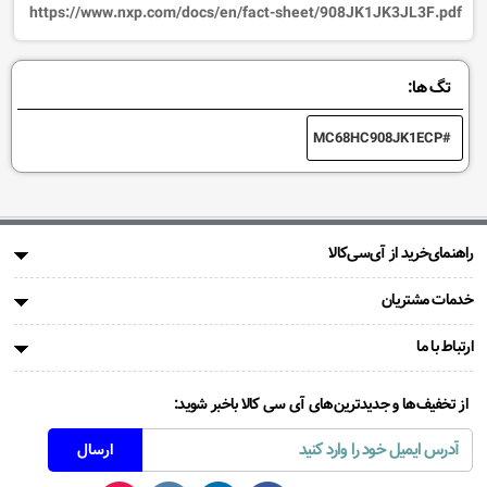
https://www.nxp.com/docs/en/fact-sheet/908JK1JK3JL3F.pdf
تگ ها:
MC68HC908JK1ECP
راهنمای‌خرید از آی‌سی‌کالا
خدمات مشتریان
ارتباط با ما
از تخفیف‌ها و جدیدترین‌های آی سی کالا باخبر شوید: