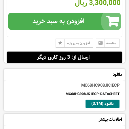
3,300,000 ریال
افزودن به سبد خرید
مقایسه
افزودن به پروژه
ارسال از: 3 روز کاری دیگر
دانلود
MC68HC908JK1ECP
MC68HC908JK1ECP-DATASHEET
دانلود (3.1M)
اطلاعات بیشتر