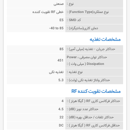
نوع :
صنعتی
نوع عملکرد(Function Type) :
تقویت کننده RF خطی
کد SMD :
E5
دمای کاری(سانتیگراد) :
-40 to 85
مشخصات تغذیه
حداکثر جریان - تغذیه (میلی آمپر) :
85
حداکثر توان مصرفی ، Power
451
Dissipation ( میلی وات ) :
نوع تغذیه :
تغذیه تکی
حداکثر ولتاژ تغذیه تکی (ولت) :
5.3
مشخصات تقویت کننده RF
حداکثر فرکانس کاری RF ( گیگا هرتز ) :
4
حداکثر عدد نویز (dB) :
4.5
حداکثر تلفات / حداقل بهره (dB) :
22
حداقل فرکانس کاری RF ( گیگا هرتز ) :
DC