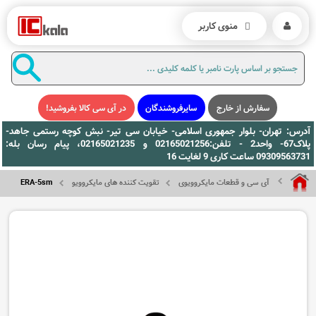
منوی کاربر
سفارش از خارج
سایرفروشندگان
در آی سی کالا بفروشید!
آدرس: تهران- بلوار جمهوری اسلامی- خیابان سی تیر- نبش کوچه رستمی جاهد-
پلاک67- واحد2 - تلفن:02165021256 و 02165021235، پیام رسان بله:
09309563731 ساعت کاری 9 لغایت 16
آی سی و قطعات مایکروویوی
تقویت کننده های مایکروویو
ERA-5sm