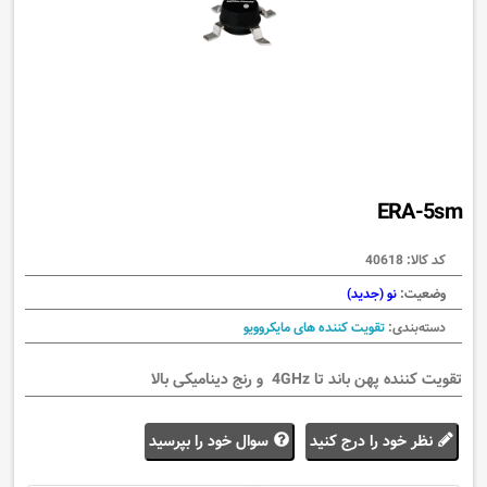
ERA-5sm
کد کالا:
40618
وضعیت:
نو (جدید)
دسته‌بندی:
تقویت کننده های مایکروویو
تقویت کننده پهن باند تا 4GHz و رنج دینامیکی بالا
نظر خود را درج کنید
سوال خود را بپرسید