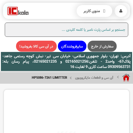
منوی کاربر
سفارش از خارج
سایرفروشندگان
در آی سی کالا بفروشید!
آدرس: تهران- بلوار جمهوری اسلامی- خیابان سی تیر- نبش کوچه رستمی جاهد-
پلاک67- واحد2 - تلفن:02165021256 و 02165021235، پیام رسان بله:
09309563731 ساعت کاری 9 لغایت 16
آی سی و قطعات مایکروویوی
HP5086-7261 LIMITTER