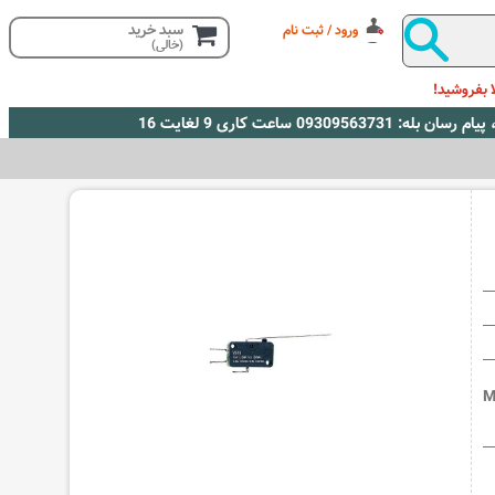
سبد خرید
ورود / ثبت نام
(خالی)
 بفروشید!
M