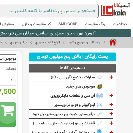
دیتاشیت
رنگ مقاومت
SMD CODE
کد مقاومت و خازن
سفارش از
آدرس: تهران- بلوار جمهوری اسلامی- خیابان سی تیر- نبش کوچه رستمی جاهد- پلاک67- واحد2 - تلفن:02165021256 و 5021235
رله، کلید و سوییچ و کیپد
انواع کلید و سوییچ
میکرو سوییچ
15
پست رایگان | بالای پنج میلیون تومان
موجودی انبا
دسته‌بندی کالاها
تعداد:
مدارات مجتمع (آی سی ، IC)
موجودی های جدید
337,500
آی سی و قطعات مایکروویوی
اپتوکوپلر و فوتو ترانزیستور
ترانزیستور، دیود، زنر، تایریستور، پل دیود
قطعات پسیو (مقاومت، خازن، سلف ...)
برد و ماژول آماده ( آردوینو، رسپبری و ...)