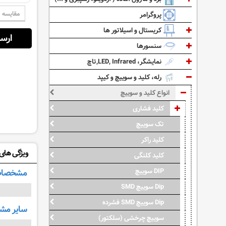
مقایسه
پروگرامر
کریستال و اسیلاتور ها
ارسال از:
سنسورها
نمایشگر، LED, Infrared,تاچ
رله، کلید و سوییچ و کیپد
انواع کلید و سوییچ
کلید فشاری
تک سوییچ
کلید راکر
ویژگی های: 15
کلید کلنگی
مشخصات 
DIP سوییچ
Dip سوییچ SMD
Dip سوییچ SMD فشرده
سایر م
سوییچ چرخشی (سلکتور)