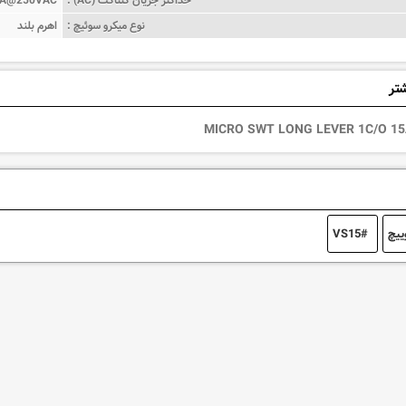
نوع میکرو سوئیچ :
اهرم بلند
شتر
MICRO SWT LONG LEVER 1C/O 15
ییچ
VS15