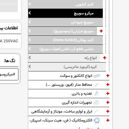
کلید کشویی
میکرو سوییچ
سوییچ جیوه ای
اطلاعات بی
سوییچ حرارتی(ترموسوییچ)
کلید پولکی(Dome Switch)
A 250VAC
شاسی قطع کن تلفنی(هوک سوییچ)
انواع رله
تگ ها:
کیپد(کیبورد ماتریسی)
میکروسو
انواع کانکتور و سوکت
محافظ مدار (فیوز، وریستور ...)
تغذیه و باتری
تجهیزات اندازه گیری
ابزار و لوازم ساخت، مونتاژ و آزمایشگاهی
الکترومکانیک ( فن، هیت سینک، اسپیکر،