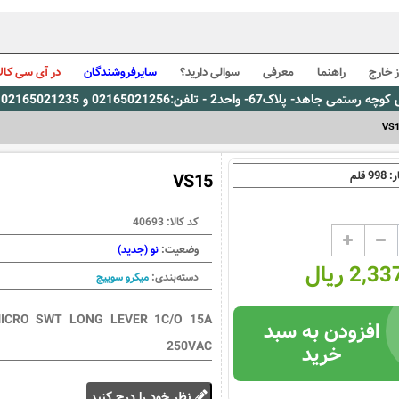
 خارج
راهنما
معرفی
سوالی دارید؟
سایرفروشندگان
در آی سی کالا
0216، پیام رسان بله: 09309563731 ساعت کاری 9 لغایت 16
VS
998
ر:
قلم
VS15
کد کالا:
40693
وضعیت:
نو (جدید)
2, ریال
دسته‌بندی:
میکرو سوییچ
ICRO SWT LONG LEVER 1C/O 15A
افزودن به سبد
250VAC
خرید
نظر خود را درج کنید