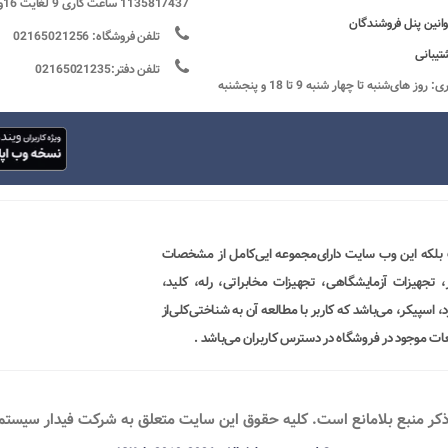
1135817437 ساعت کاری 9 لغایت 16و پنج شنبه ها تعطیل
وانین پنل فروشندگان
تلفن فروشگاه: 02165021256
تیبانی
تلفن دفتر:02165021235
ساعات کاری: روز های‌شنبه تا چهار شنبه 9 تا 18 و پنجشنبه
 بلکه این وب سایت دارای‌مجموعه ایی‌کامل از مشخصات
ور، تجهیزات آزمایشگاهی، تجهیزات مخابراتی، رله، کلید،
 اسپیکر، می‌باشد که کاربر با مطالعه آن به شناختی‌کلی‌از
ات موجود در فروشگاه در دسترس کاربران می‌باشد .
ذکر منبع بلامانع است. کليه حقوق اين سايت متعلق به شرکت فیدار سیستم پو