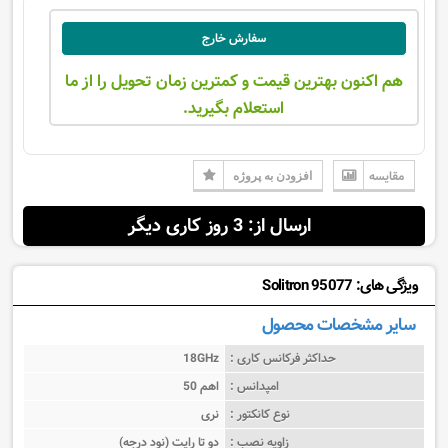
سفارش خارج
هم اکنون بهترین قیمت و کمترین زمان تحویل را از ما
استعلام بگیرید.
مقایسه
افزودن به پروژه
ارسال از: 3 روز کاری دیگر
ویژگی های: Solitron 95077
سایر مشخصات محصول
حداکثر فرکانس کاری :
18GHz
امپدانس :
50 اهم
نوع کانکتور :
نری
زاویه نصب :
دو تا رایت (نود درجه)