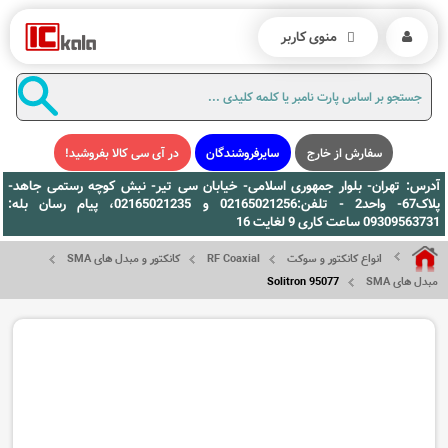
منوی کاربر
سفارش از خارج
سایرفروشندگان
در آی سی کالا بفروشید!
آدرس: تهران- بلوار جمهوری اسلامی- خیابان سی تیر- نبش کوچه رستمی جاهد-
پلاک67- واحد2 - تلفن:02165021256 و 02165021235، پیام رسان بله:
09309563731 ساعت کاری 9 لغایت 16
انواع کانکتور و سوکت
RF Coaxial
کانکتور و مبدل های SMA
مبدل های SMA
Solitron 95077