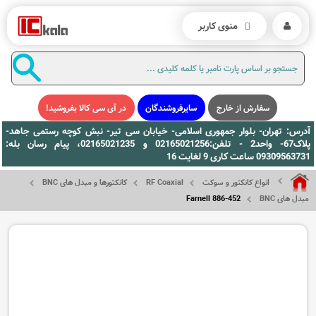
منوی کاربر
سفارش از خارج
سایرفروشندگان
در آی سی کالا بفروشید!
آدرس: تهران- بلوار جمهوری اسلامی- خیابان سی تیر- نبش کوچه رستمی جاهد-
پلاک67- واحد2 - تلفن:02165021256 و 02165021235، پیام رسان بله:
09309563731 ساعت کاری 9 لغایت 16
انواع کانکتور و سوکت
RF Coaxial
کانکتورها و مبدل های BNC
مبدل های BNC
886-452 Farnell