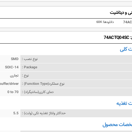
ی و دیتاشیت
74AC
دانلودها:
604
74A
 کلی
نوع نصب :
SMD
SOIC-14
Package :
نوع :
تجاری
نوع عملکرد(Function Type) :
buffer/driver
دمای کاری(سانتیگراد) :
0 to 70
تغذیه
حداکثر ولتاژ تغذیه تکی (ولت) :
5.5
شخصات محصول