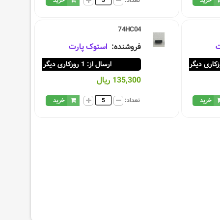
خرید
تعداد:
خرید
74HC04
ت
فروشنده:
استوک پارت
ارسال از: 1 روزکاری دیگر
135,300 ریال
خرید
تعداد:
خرید