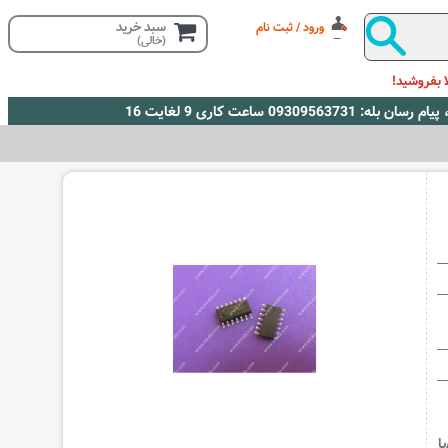
سبد خرید
ورود / ثبت نام
(خالی)
 بفروشید!
buffer/driverاز خانوادهAdvanced CMOSبا