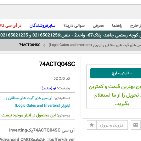
 خارج
راهنما
معرفی
سوالی دارید؟
سایرفروشندگان
در آی سی کالا
0216، پیام رسان بله: 09309563731 ساعت کاری 9 لغایت 16
ای گیت های منطقی و اینورتر (Logic Gates and Inverters)
74ACTQ04SC
74ACTQ04SC
سفارش خارج
کد کالا:
52
ن بهترین قیمت و کمترین
وضعیت:
نو (جدید)
تحویل را از ما استعلام
دسته‌بندی:
آی سی های گیت های منطقی و
بگیرید.
اینورتر (Logic Gates and Inverters)
این محصول در انبار موجود نیست
موجودی:
افزودن به پروژه
آی سی 74ACTQ04SCیکInverting