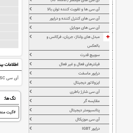
آی سی های میکسر (RF Mixer)
آی سی ها و تقویت کننده توان بالا
آی سی های کنترل کننده و درایور
آی سی های موبایل
مبدل های ولتاژ، جریان، فرکانس و
بالعکس
سوییچ قدرت
اطلاعات بی
فیلترهای فعال و غیر فعال
درایور ماسفت
آی سی 74ACTQ04SCیکInverting buffer/driverاز خانوادهAdvanced CMOSبا حداکثر ولتاژ تغذیه تکی 5.5ولت نوعSMDمی باشد.Hex Inverters.
ایزولاتور دیجیتال
آی سی شارژ باطری
تگ ها:
مقایسه گر
پتانسیومتر دیجیتال
گیت منط
آی سی موزیکال
درایور IGBT