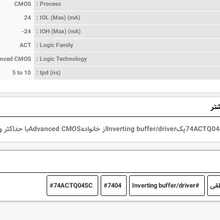
CMOS
Process :
24
IOL (Max) (mA) :
-24
IOH (Max) (mA) :
ACT
Logic Family :
anced CMOS
Logic Technology :
5 to 10
tpd (ns) :
شتر
قی
Inverting buffer/driver
7404
74ACTQ04SC