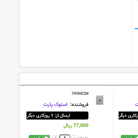
74VHC04
ت
فروشنده:
استوک پارت
ارسال از: 1 روزکاری دیگر
77,000 ریال