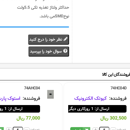
حداکثر ولتاژ تغذیه تکی 5.5ولت
نوعSMDمی باشد.
نظر خود را درج کنید
سوال خود را بپرسید
روشندگان این کالا
74AHC04
74HC04D
فروشنده:
کیوتک الکترونیک
فروشنده:
استوک پار
ارسال از: 1 روزکاری دیگر
ارسال از: 1 روزکاری دیگر
302,500 ریال
77,000 ریال