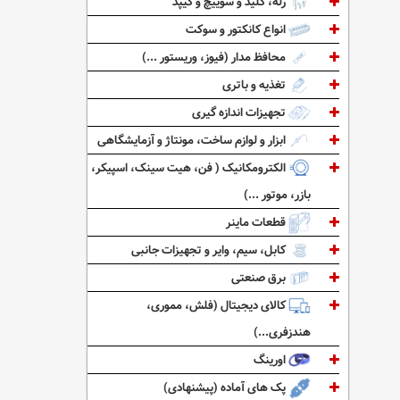
رله، کلید و سوییچ و کیپد
انواع کانکتور و سوکت
محافظ مدار (فیوز، وریستور ...)
تغذیه و باتری
تجهیزات اندازه گیری
ابزار و لوازم ساخت، مونتاژ و آزمایشگاهی
الکترومکانیک ( فن، هیت سینک، اسپیکر،
بازر، موتور ...)
قطعات ماینر
کابل، سیم، وایر و تجهیزات جانبی
برق صنعتی
کالای دیجیتال (فلش، مموری،
هندزفری...)
اورینگ
پک های آماده (پیشنهادی)