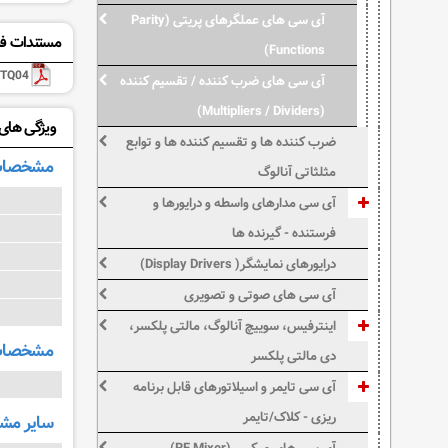
آی سی های عملگرهای پریتی (Parity
مستندات فن
Functions)
TQ04
آی سی های ضرب کننده / تقسیم کننده
(Multipliers / Dividers)
ویژگی های: CTQ04SC
ضرب کننده ها و تقسیم کننده ها و توابع
مشخصات
مثلثاتی آنالوگ
آی سی مدارهای واسطه و درایورها و
فرستنده - گیرنده ها
درایورهای نمایشگر( Display Drivers)
آی سی های صوتی و تصویری
اینترفیس، سوییچ آنالوگ، مالتی پلکسر،
مشخصات 
دی مالتی پلکسر
آی سی تایمر و اسیلاتورهای قابل برنامه
ریزی - کلاک/تایمر
سایر م