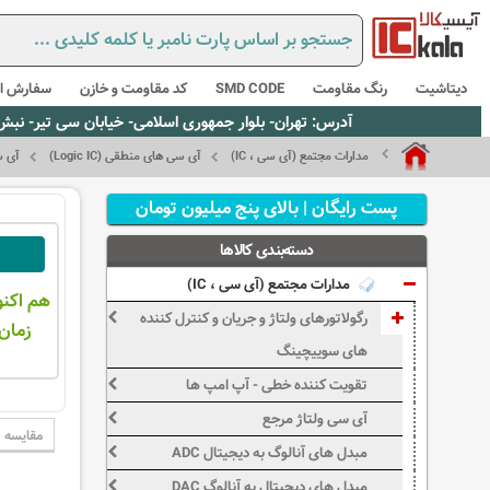
دیتاشیت
رنگ مقاومت
SMD CODE
کد مقاومت و خازن
سفارش از
آدرس: تهران- بلوار جمهوری اسلامی- خیابان سی تیر- نبش کوچه رستمی جاهد- پلاک67- واحد2 - تلفن:02165021256 و 5021235
مدارات مجتمع (آی سی ، IC)
آی سی های منطقی (Logic IC)
آی سی ه
پست رایگان | بالای پنج میلیون تومان
دسته‌بندی کالاها
مدارات مجتمع (آی سی ، IC)
هم اکنو
رگولاتورهای ولتاژ و جریان و کنترل کننده
زمان 
های سوییچینگ
تقویت کننده خطی - آپ امپ ها
آی سی ولتاژ مرجع
مقایسه
مبدل های آنالوگ به دیجیتال ADC
مبدل های دیجیتال به آنالوگ DAC