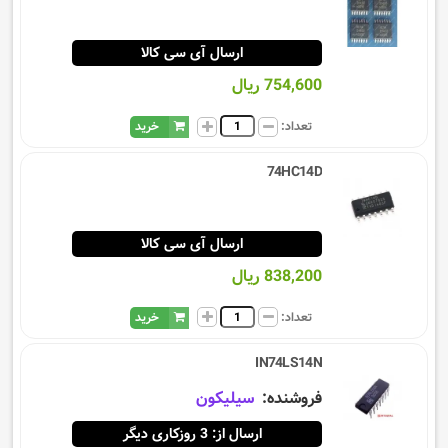
ارسال آی سی کالا
754,600 ریال
تعداد:
خرید
74HC14D
ارسال آی سی کالا
838,200 ریال
تعداد:
خرید
IN74LS14N
فروشنده:
سيليكون
ارسال از: 3 روزکاری دیگر