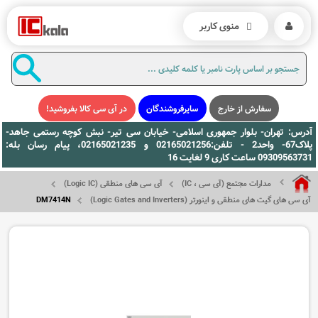
منوی کاربر
سفارش از خارج
سایرفروشندگان
در آی سی کالا بفروشید!
آدرس: تهران- بلوار جمهوری اسلامی- خیابان سی تیر- نبش کوچه رستمی جاهد-
پلاک67- واحد2 - تلفن:02165021256 و 02165021235، پیام رسان بله:
09309563731 ساعت کاری 9 لغایت 16
مدارات مجتمع (آی سی ، IC)
آی سی های منطقی (Logic IC)
آی سی های گیت های منطقی و اینورتر (Logic Gates and Inverters)
DM7414N