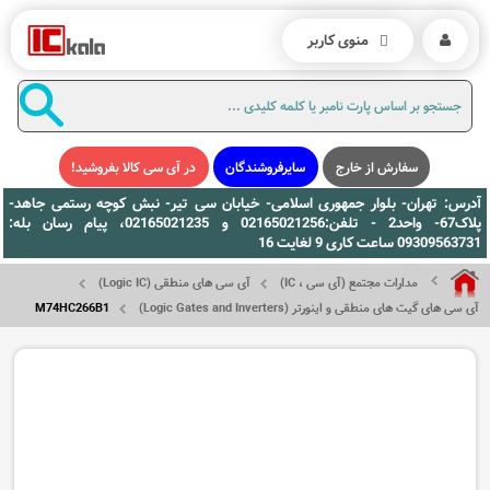
منوی کاربر
سفارش از خارج
سایرفروشندگان
در آی سی کالا بفروشید!
آدرس: تهران- بلوار جمهوری اسلامی- خیابان سی تیر- نبش کوچه رستمی جاهد-
پلاک67- واحد2 - تلفن:02165021256 و 02165021235، پیام رسان بله:
09309563731 ساعت کاری 9 لغایت 16
مدارات مجتمع (آی سی ، IC)
آی سی های منطقی (Logic IC)
آی سی های گیت های منطقی و اینورتر (Logic Gates and Inverters)
M74HC266B1