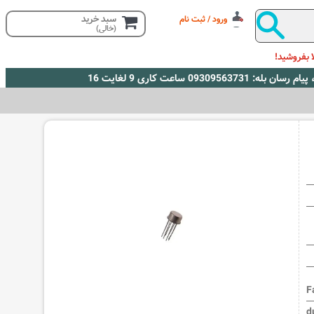
سبد خرید
ورود / ثبت نام
(خالی)
 بفروشید!
F
d