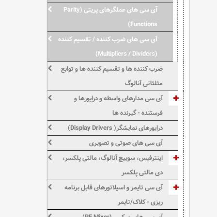
آی سی های عملگرهای پریتی (Parity
Functions)
آی سی های ضرب کننده / تقسیم کننده
(Multipliers / Dividers)
ضرب کننده ها و تقسیم کننده ها و توابع
مثلثاتی آنالوگ
آی سی مدارهای واسطه و درایورها و
فرستنده - گیرنده ها
درایورهای نمایشگر( Display Drivers)
آی سی های صوتی و تصویری
اینترفیس، سوییچ آنالوگ، مالتی پلکسر،
دی مالتی پلکسر
آی سی تایمر و اسیلاتورهای قابل برنامه
ریزی - کلاک/تایمر