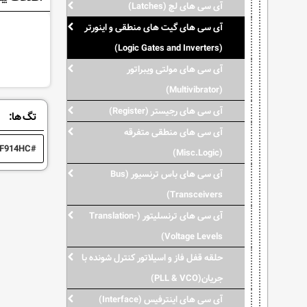
آی سی های لچ (Latches)
آی سی های گیت های منطقی و اینورتر
(Logic Gates and Inverters)
آی سی های مولتی ویبراتور
(Multivibrator)
آی سی های رجیستر (Register)
تگ ها:
آی سی های منطقی متفرقه
F914HC
(Misc.Logic)
آی سی های باس ترنسیور (Bus
Transceivers)
آی سی های ترنسلیتور (Translation-
Voltage Levels)
حلقه قفل فاز و اسیلاتور کنترل شونده با
جریان(PLL & VCO)
آی سی های اینترفیس (Interface)