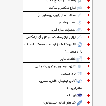
رله، کلید و سوییچ و کیپد
انواع کانکتور و سوکت
محافظ مدار (فیوز، وریستور ...)
تغذیه و باتری
تجهیزات اندازه گیری
ابزار و لوازم ساخت، مونتاژ و آزمایشگاهی
الکترومکانیک ( فن، هیت سینک، اسپیکر،
بازر، موتور ...)
قطعات ماینر
کابل، سیم، وایر و تجهیزات جانبی
برق صنعتی
کالای دیجیتال (فلش، مموری،
هندزفری...)
اورینگ
پک های آماده (پیشنهادی)