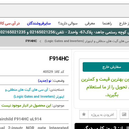
 خارج
راهنما
معرفی
سوالی دارید؟
سایرفروشندگان
در آی سی کالا
0216، پیام رسان بله: 09309563731 ساعت کاری 9 لغایت 16
ای گیت های منطقی و اینورتر (Logic Gates and Inverters)
F914HC
F914HC
سفارش خارج
کد کالا:
40529
ن بهترین قیمت و کمترین
وضعیت:
نو (جدید)
تحویل را از ما استعلام
دسته‌بندی:
آی سی های گیت های منطقی و
بگیرید.
اینورتر (Logic Gates and Inverters)
این محصول در انبار موجود نیست
موجودی:
افزودن به پروژه
airchild F914HC uL914
 3 روز کاری دیگر
ual 2-inputr NOR gate Integrated