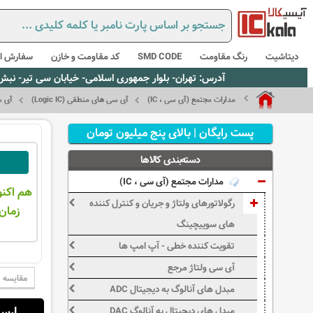
دیتاشیت
رنگ مقاومت
SMD CODE
کد مقاومت و خازن
سفارش از
آدرس: تهران- بلوار جمهوری اسلامی- خیابان سی تیر- نبش کوچه رستمی جاهد- پلاک67- واحد2 - تلفن:02165021256 و 5021235
مدارات مجتمع (آی سی ، IC)
آی سی های منطقی (Logic IC)
آی سی ه
پست رایگان | بالای پنج میلیون تومان
دسته‌بندی کالاها
مدارات مجتمع (آی سی ، IC)
هم اکنو
رگولاتورهای ولتاژ و جریان و کنترل کننده
زمان 
های سوییچینگ
تقویت کننده خطی - آپ امپ ها
آی سی ولتاژ مرجع
مقایسه
مبدل های آنالوگ به دیجیتال ADC
ارسال از:
مبدل های دیجیتال به آنالوگ DAC