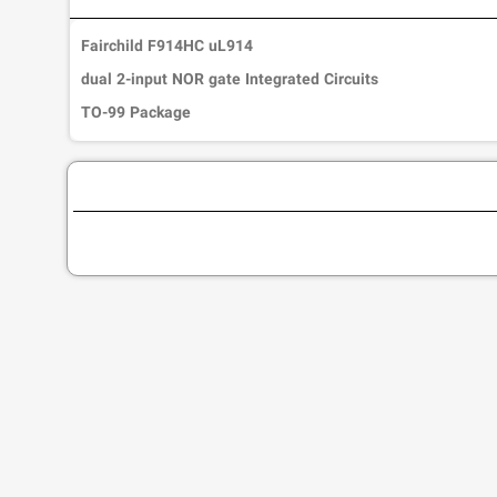
Fairchild F914HC uL914
dual 2-input NOR gate Integrated Circuits
TO-99 Package