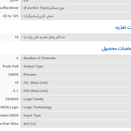
نوع عملکرد(Function Type) :
buffer/driver
دمای کاری(سانتیگراد) :
-55 to 125
تغذیه
حداکثر ولتاژ تغذیه تکی (ولت) :
18
شخصات محصول
4
Number of Channels :
Push-Pull
Output Type :
CMOS
Process :
18
IOL (Max) (mA) :
-3.1
IOH (Max) (mA) :
CD4000
Logic Family :
CMOS Logic
Logic Technology :
ndard CMOS
Input Type :
e than 50ns
tpd (ns) :