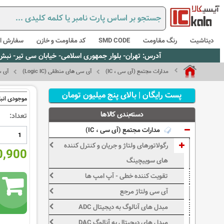
دیتاشیت
رنگ مقاومت
SMD CODE
کد مقاومت و خازن
سفارش از
آدرس: تهران- بلوار جمهوری اسلامی- خیابان سی تیر- نبش کوچه رستمی جاهد- پلاک67- واحد2 - تلفن:02165021256 و 5021235
مدارات مجتمع (آی سی ، IC)
آی سی های منطقی (Logic IC)
آی سی ه
پست رایگان | بالای پنج میلیون تومان
موجودی انبا
دسته‌بندی کالاها
تعداد:
مدارات مجتمع (آی سی ، IC)
رگولاتورهای ولتاژ و جریان و کنترل کننده
100,900
های سوییچینگ
تقویت کننده خطی - آپ امپ ها
آی سی ولتاژ مرجع
مبدل های آنالوگ به دیجیتال ADC
مبدل های دیجیتال به آنالوگ DAC