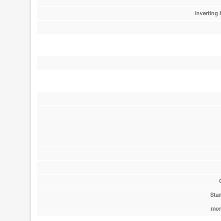
Inverting 
Sta
mor