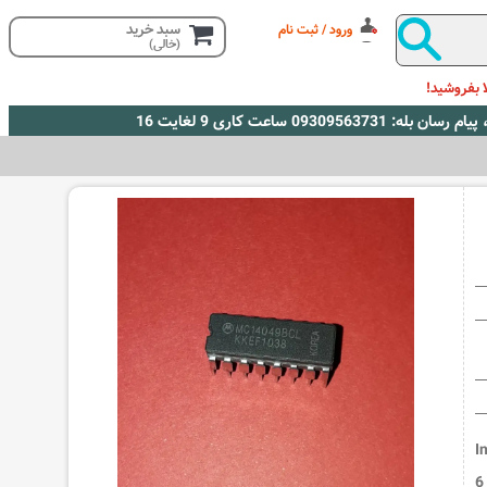
سبد خرید
ورود / ثبت نام
(خالی)
 بفروشید!
Inver
buffer/driver از خانواده CMOS Logic با 6