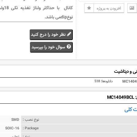
کانال با حداکثر ولتا
افزودن به پروژه
نوعdipمی باشد.
نظر خود را درج کنید
سوال خود را بپرسید
ی و دیتاشیت
MC1404
دانلودها:
518
MC1
 کلی
نوع نصب :
SMD
SOIC-16
Package :
نوع :
تجاری