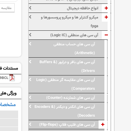
مقایسه
انواع حافظه دیجیتال
میکرو کنترلر ها و میکرو پروسسورها و
fpga
آی سی های منطقی (Logic IC)
آی سی های حساب منطقی
(Arithmetic)
آی سی های بافر و درایور (Buffers &
مستندات فن
Drivers)
9BCL
آی سی های مقایسه گر منطقی (Logic
Comparators)
ویژگی های: 4049BCL
آی سی های شمارنده (Counter)
مشخصات
آی سی های انکدر و دیکدر (Encoders &
Decoders)
آی سی های فلیپ فلاپ (Flip-flops)