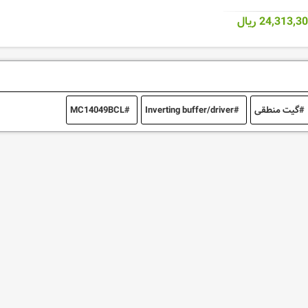
24,313,3 ریال
گیت منطقی
Inverting buffer/driver
MC14049BCL