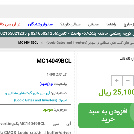
 خارج
راهنما
معرفی
سوالی دارید؟
سایرفروشندگان
در آی سی کالا
0216، پیام رسان بله: 09309563731 ساعت کاری 9 لغایت 16
ای گیت های منطقی و اینورتر (Logic Gates and Inverters)
MC14049BCL
45
ر:
قلم
MC14049BCL
کد کالا:
1498
وضعیت:
نو (جدید)
25, ریال
دسته‌بندی:
آی سی های گیت های منطقی و
اینورتر (Logic Gates and Inverters)
افزودن به سبد
موجود
موجودی:
خرید
آی سی MC14049BCLیکting