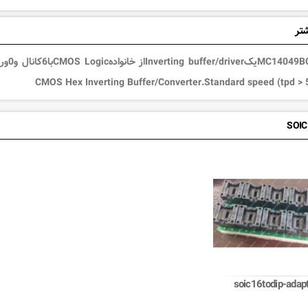
شتر
soic16todip-adap