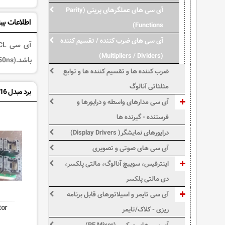
آی سی های عملگرهای پریتی (Parity
اطلاعات بی
Functions)
آی سی های ضرب کننده / تقسیم کننده
(Multipliers / Dividers)
باشد.CMOS Hex Inverting Buffer/Converter.Standard speed (tpd > 50ns)
ضرب کننده ها و تقسیم کننده ها و توابع
مثلثاتی آنالوگ
برد مبدل SOIC16
آی سی مدارهای واسطه و درایورها و
فرستنده - گیرنده ها
درایورهای نمایشگر( Display Drivers)
آی سی های صوتی و تصویری
اینترفیس، سوییچ آنالوگ، مالتی پلکسر،
دی مالتی پلکسر
آی سی تایمر و اسیلاتورهای قابل برنامه
tor
ریزی - کلاک/تایمر