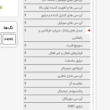
آی سی های میکسر (RF Mixer)
00
آی سی ها و تقویت کننده توان بالا
آی سی های کنترل کننده و درایور
آی سی های موبایل
تگ ها:
مبدل های ولتاژ، جریان، فرکانس و
بالعکس
4049
سوییچ قدرت
فیلترهای فعال و غیر فعال
درایور ماسفت
ایزولاتور دیجیتال
آی سی شارژ باطری
مقایسه گر
پتانسیومتر دیجیتال
آی سی موزیکال
درایور IGBT