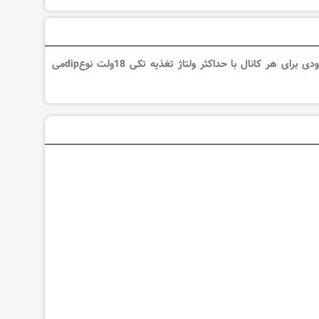
آی سی MC14049BCLیکInverting buffer/driverاز خانوادهCMOS Logicبا6کانال و0ورودی برای هر کانال با حداکثر ولتاژ تغذیه تکی 18ولت نوعdipمی