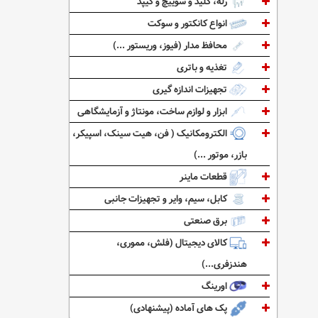
رله، کلید و سوییچ و کیپد
انواع کانکتور و سوکت
محافظ مدار (فیوز، وریستور ...)
تغذیه و باتری
تجهیزات اندازه گیری
ابزار و لوازم ساخت، مونتاژ و آزمایشگاهی
الکترومکانیک ( فن، هیت سینک، اسپیکر،
بازر، موتور ...)
قطعات ماینر
کابل، سیم، وایر و تجهیزات جانبی
برق صنعتی
کالای دیجیتال (فلش، مموری،
هندزفری...)
اورینگ
پک های آماده (پیشنهادی)