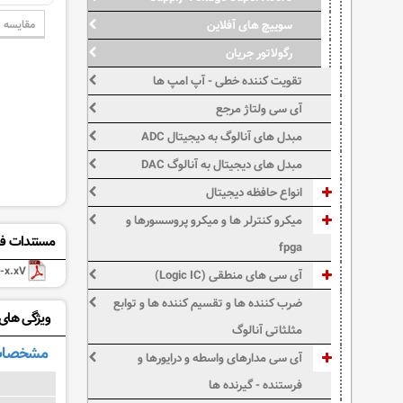
مقایسه
سوییچ های آفلاین
رگولاتور جریان
تقویت کننده خطی - آپ امپ ها
آی سی ولتاژ مرجع
مبدل های آنالوگ به دیجیتال ADC
مبدل های دیجیتال به آنالوگ DAC
انواع حافظه دیجیتال
میکرو کنترلر ها و میکرو پروسسورها و
مستندات فن
fpga
-x.xV
آی سی های منطقی (Logic IC)
ضرب کننده ها و تقسیم کننده ها و توابع
ویژگی های: 950ACZ−3.3
مثلثاتی آنالوگ
مشخصات
آی سی مدارهای واسطه و درایورها و
فرستنده - گیرنده ها