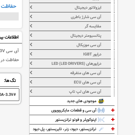
حفاظت
ایزولاتور دیجیتال
آی سی شارژ باطری
مقایسه گر
پتانسیومتر دیجیتال
اطلاعات بی
آی سی موزیکال
درایور IGBT
حفاظت در برابر Over Current, Over Temperature نوع DIP 
درایورهای LED (LED DRIVERS)
آی سی های متفرقه
تگ ها:
آی سی های ECU
آی سی های لپ تاپ
0A-3.3V
موجودی های جدید
آی سی و قطعات مایکروویوی
اپتوکوپلر و فوتو ترانزیستور
ترانزیستور، دیود، زنر، تایریستور، پل دیود