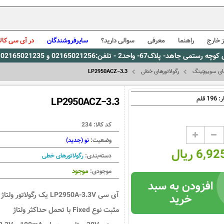
 خارج
راهنما
معرفی
سوالی دارید؟
سایرفروشندگان
در آی سی کالا
0216، پیام رسان بله: 09309563731 ساعت کاری 9 لغایت 16
 های سوییچینگ
رگولاتورهای خطی
LP2950ACZ−3.3
196
ر:
قلم
LP2950ACZ−3.3
کد کالا:
234
وضعیت:
نو (جدید)
6, ریال
دسته‌بندی:
رگولاتورهای خطی
موجود
موجودی:
افزودن به سبد
آی سی LP2950A-3.3V یک رگولاتور ولتاژ
خرید
مثبت نوع Fixed با تحمل حداکثر ولتاژ