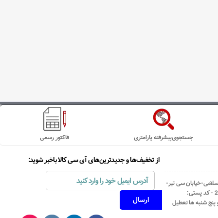
جستجوی‌پیشرفته پارامتری
فاکتور رسمی
از تخفیف‌ها و جدیدترین‌های آی سی کالا باخبر شوید:
اسلامی-خیابان سی تیر-
نبش کوچه رستمی جاهد- پلاک67- واحد2 - کد پستی: