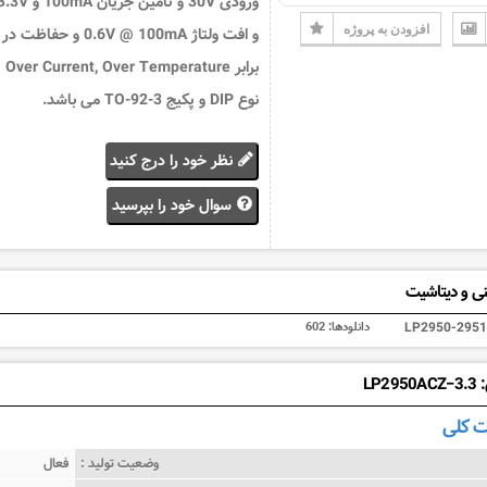
ورودی 30V و تامین جریان 100mA و V
افزودن به پروژه
و افت ولتاژ 0.6V @ 100mA و حفاظت در
برابر Over Current, Over Temperature
نوع DIP و پکیج TO-92-3 می باشد.
نظر خود را درج کنید
سوال خود را بپرسید
ی و دیتاشیت
LP2950-2951
دانلودها:
602
LP2
 کلی
وضعیت تولید :
فعال