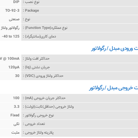
نوع نصب :
DIP
TO-92-3
Package :
نوع :
صنعتی
نوع عملکرد(Function Type) :
رگولاتور ولتا
دمای کاری(سانتیگراد) :
-40 to 125
رودی مبدل / رگولاتور
حداکثر افت ولتاژ :
6V @ 100mA
جریان نشتی (Iq) :
120µA
حداکثر ولتاژ ورودی (VDC) :
30
خروجی مبدل / رگولاتور
حداکثر جریان خروجی (mA) :
100
ولتاژ خروجی (حداقل/ثابت)(ولت) :
3.3
نوع خروجی رگولاتور :
Fixed
تعداد خروجی :
تکی
پلاریته ولتاژ خروجی :
مثبت