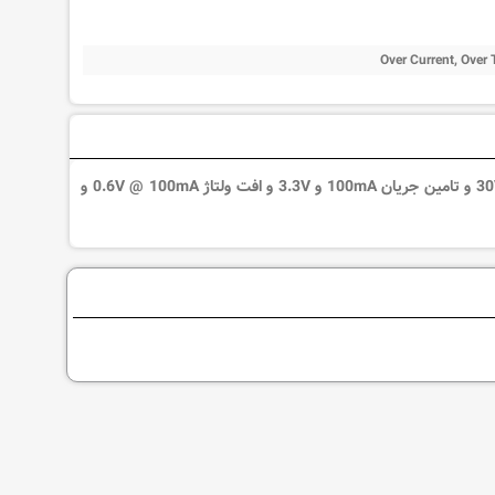
Over Current, Over
آی سی LP2950A-3.3V یک رگولاتور ولتاژ مثبت نوع Fixed با تحمل حداکثر ولتاژ ورودی 30V و تامین جریان 100mA و 3.3V و افت ولتاژ 0.6V @ 100mA و