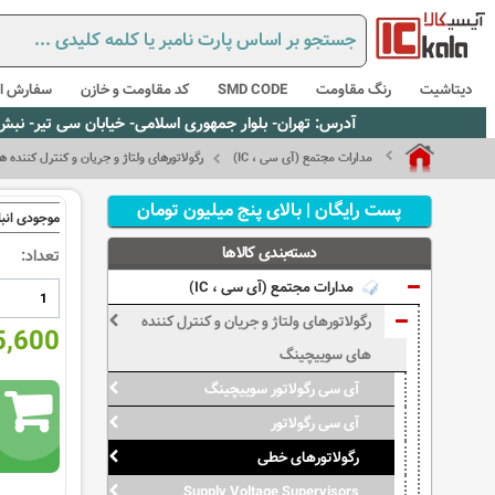
دیتاشیت
رنگ مقاومت
SMD CODE
کد مقاومت و خازن
سفارش از
آدرس: تهران- بلوار جمهوری اسلامی- خیابان سی تیر- نبش کوچه رستمی جاهد- پلاک67- واحد2 - تلفن:02165021256 و 5021235
مدارات مجتمع (آی سی ، IC)
رگولاتورهای ولتاژ و جریان و کنترل کننده
پست رایگان | بالای پنج میلیون تومان
موجودی انبا
دسته‌بندی کالاها
تعداد:
مدارات مجتمع (آی سی ، IC)
رگولاتورهای ولتاژ و جریان و کنترل کننده
925,600
های سوییچینگ
آی سی رگولاتور سوییچینگ
آی سی رگولاتور
رگولاتورهای خطی
Supply Voltage Supervisors