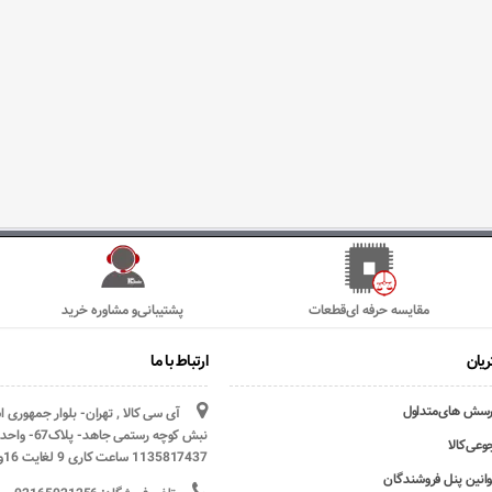
مقایسه حرفه ای‌قطعات
پشتیبانی‌و مشاوره خرید
یان
ارتباط با ما
رسش های‌متداول
آی سی کالا , تهران- بلوار جمهوری 
وعی‌کالا
1135817437 ساعت کاری 9 لغایت 16و پنج شنبه ها تعطیل
وانین پنل فروشندگان