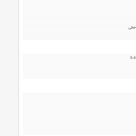
ژ خطی
0.