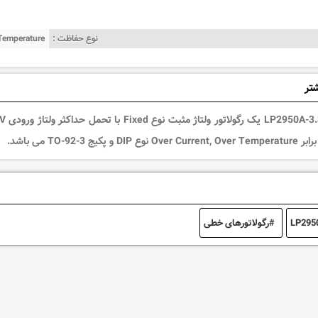
نوع حفاظت :
 Temperature
شتر
و پکیج TO-92-3 می باشد.
LP295
رگولاتورهای خطی