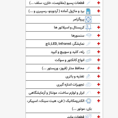
قطعات پسیو (مقاومت، خازن، سلف ...)
برد و ماژول آماده ( آردوینو، رسپبری و ...)
پروگرامر
کریستال و اسیلاتور ها
سنسورها
نمایشگر، LED, Infrared,تاچ
رله، کلید و سوییچ و کیپد
انواع کانکتور و سوکت
محافظ مدار (فیوز، وریستور ...)
تغذیه و باتری
تجهیزات اندازه گیری
ابزار و لوازم ساخت، مونتاژ و آزمایشگاهی
الکترومکانیک ( فن، هیت سینک، اسپیکر،
بازر، موتور ...)
قطعات ماینر