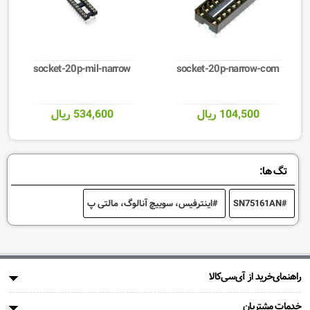
socket-20p-mil-narrow
socket-20p-narrow-com
104,500 ریال
534,600 ریال
تگ ها:
SN75161AN
اینترفیس، سوییچ آنالوگ، مالتی پ
راهنمای‌خرید از آی‌سی‌کالا
خدمات مشتریان