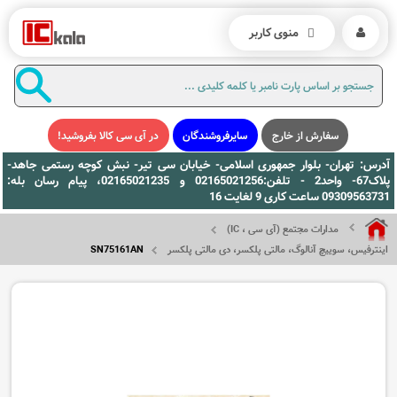
منوی کاربر
سفارش از خارج
سایرفروشندگان
در آی سی کالا بفروشید!
آدرس: تهران- بلوار جمهوری اسلامی- خیابان سی تیر- نبش کوچه رستمی جاهد-
پلاک67- واحد2 - تلفن:02165021256 و 02165021235، پیام رسان بله:
09309563731 ساعت کاری 9 لغایت 16
مدارات مجتمع (آی سی ، IC)
اینترفیس، سوییچ آنالوگ، مالتی پلکسر، دی مالتی پلکسر
SN75161AN