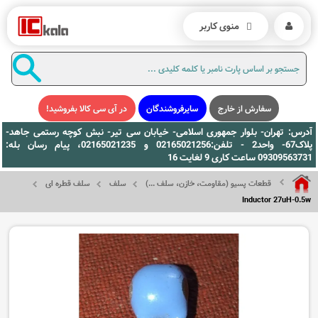
منوی کاربر
سفارش از خارج
سایرفروشندگان
در آی سی کالا بفروشید!
آدرس: تهران- بلوار جمهوری اسلامی- خیابان سی تیر- نبش کوچه رستمی جاهد-
پلاک67- واحد2 - تلفن:02165021256 و 02165021235، پیام رسان بله:
09309563731 ساعت کاری 9 لغایت 16
قطعات پسیو (مقاومت، خازن، سلف ...)
سلف
سلف قطره ای
Inductor 27uH-0.5w