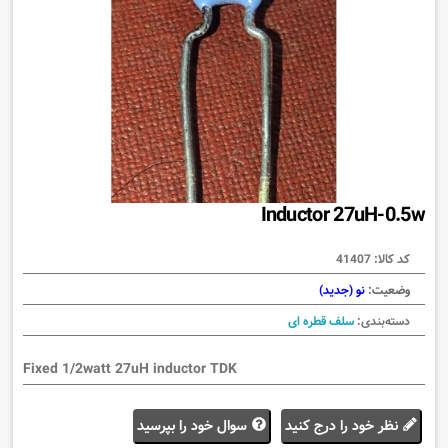
Inductor 27uH-0.5w
کد کالا:
41407
وضعیت:
نو (جدید)
دسته‌بندی:
سلف قطره ای
Fixed 1/2watt 27uH inductor TDK
نظر خود را درج کنید
سوال خود را بپرسید