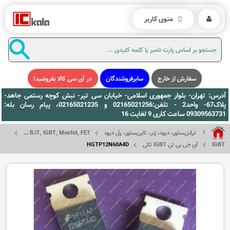
منوی کاربر
سفارش از خارج
سایرفروشندگان
در آی سی کالا بفروشید!
آدرس: تهران- بلوار جمهوری اسلامی- خیابان سی تیر- نبش کوچه رستمی جاهد-
پلاک67- واحد2 - تلفن:02165021256 و 02165021235، پیام رسان بله:
09309563731 ساعت کاری 9 لغایت 16
ترانزیستور، دیود، زنر، تایریستور، پل دیود
BJT, IGBT, Mosfet, FET ...
IGBT
آی جی بی تی IGBT تکی
HGTP12N60A4D