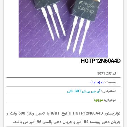
HGTP12N60A4D
کد کالا:
5071
وضعیت:
نو (جدید)
دسته‌بندی:
آی جی بی تی IGBT تکی
موجود
موجودی:
ترانزیستور HGTP12N60A4D از نوع IGBT با تحمل ولتاژ 600 ولت و
جریان دهی پیوسته 54 آمپر و جریان دهی پالسی 96 آمپر می باشد.