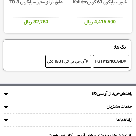
خمیر سیلیکون 60 گرمی Kafuter
عایق ترانزیستور سیلیکونی TO-3
4,416,500 ریال
32,780 ریال
تگ ها:
HGTP12N60A4D
آی جی بی تی IGBT تکی
راهنمای‌خرید از آی‌سی‌کالا
خدمات مشتریان
ارتباط با ما
از تخفیف‌ها و جدیدترین‌های آی سی کالا باخبر شوید: