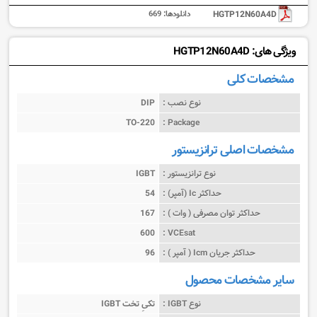
HGTP12N60A4D
دانلودها:
669
ویژگی های: HGTP12N60A4D
مشخصات کلی
نوع نصب :
DIP
TO-220
Package :
مشخصات اصلی ترانزیستور
نوع ترانزیستور :
IGBT
حداکثر Ic (آمپر) :
54
حداکثر توان مصرفی ( وات ) :
167
600
VCEsat :
حداکثر جریان Icm ( آمپر ) :
96
سایر مشخصات محصول
نوع IGBT :
IGBT تکیِ تخت