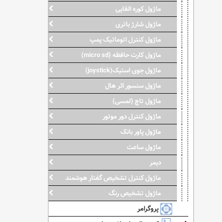
ماژول کوره القایی
ماژول شارژ باتری
ماژول کنترل اتوماتیک پمپ
ماژول کارت حافظه (micro sd)
ماژول جوی استیک(joystick)
ماژول سنسور اثر هال
ماژول تاچ (لمسی)
ماژول کنترل دور موتور
ماژول پاور بانک
ماژول ساعت
دیمر
ماژول کنترل تشخیص گفتار هوشمند
ماژول تشخیص رنگ
پروگرامر