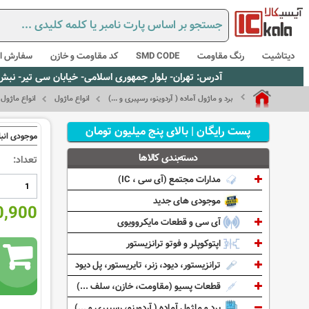
دیتاشیت
رنگ مقاومت
SMD CODE
کد مقاومت و خازن
سفارش از
آدرس: تهران- بلوار جمهوری اسلامی- خیابان سی تیر- نبش کوچه رستمی جاهد- پلاک67- واحد2 - تلفن:02165021256 و 5021235
برد و ماژول آماده ( آردوینو، رسپبری و ...)
انواع ماژول
انواع ماژول
پست رایگان | بالای پنج میلیون تومان
موجودی انبا
دسته‌بندی کالاها
تعداد:
مدارات مجتمع (آی سی ، IC)
موجودی های جدید
090,900
آی سی و قطعات مایکروویوی
اپتوکوپلر و فوتو ترانزیستور
ترانزیستور، دیود، زنر، تایریستور، پل دیود
قطعات پسیو (مقاومت، خازن، سلف ...)
برد و ماژول آماده ( آردوینو، رسپبری و ...)