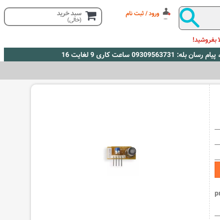
سبد خرید
ورود / ثبت نام
(خالی)
 بفروشید!
p