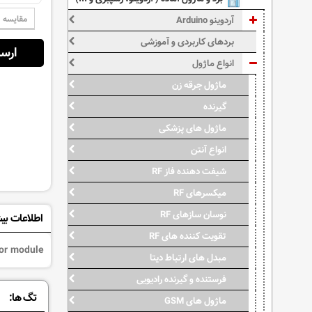
مقایسه
آردوینو Arduino
بردهای کاربردی و آموزشی
ارسال از:
انواع ماژول
ماژول جرقه زن
گیرنده
ماژول های پزشکی
انواع آنتن
شیفت دهنده فاز RF
میکسرهای RF
نوسان سازهای RF
اطلاعات بی
تقویت کننده های RF
or module
مبدل های ارتباط دیتا
فرستنده و گیرنده رادیویی
تگ ها:
ماژول های GSM