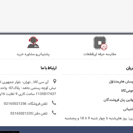
مقایسه حرفه ای‌قطعات
پشتیبانی‌و مشاوره خرید
یان
ارتباط با ما
رسش های‌متداول
آی سی کالا , تهران- بلوار جمهوری 
وعی‌کالا
1135817437 ساعت کاری 9 لغایت 16و پنج شنبه ها تعطیل
وانین پنل فروشندگان
تلفن فروشگاه: 02165021256
تیبانی
تلفن دفتر:02165021235
ساعات کاری: روز های‌شنبه تا چهار شنبه 9 تا 18 و پنجشنبه