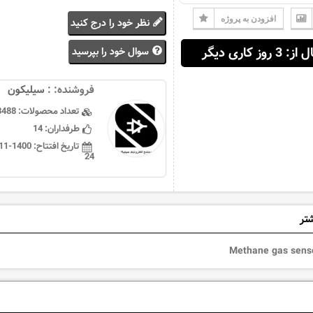
افزودن به پروژه
نظر خود را درج کنید
 3 روز کاری دیگر
سوال خود را بپرسید
فروشنده: :
سيليكون
تعداد محصولات:
3488
طرفداران:
14
تاریخ افتتاح:
24
شتر
Methane gas sens