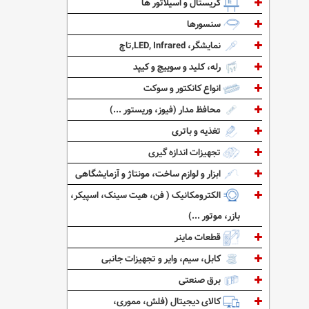
کریستال و اسیلاتور ها
سنسورها
نمایشگر، LED, Infrared,تاچ
رله، کلید و سوییچ و کیپد
انواع کانکتور و سوکت
محافظ مدار (فیوز، وریستور ...)
تغذیه و باتری
تجهیزات اندازه گیری
ابزار و لوازم ساخت، مونتاژ و آزمایشگاهی
الکترومکانیک ( فن، هیت سینک، اسپیکر،
بازر، موتور ...)
قطعات ماینر
کابل، سیم، وایر و تجهیزات جانبی
برق صنعتی
کالای دیجیتال (فلش، مموری،