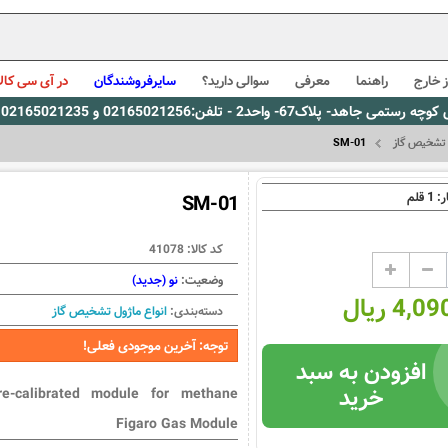
 خارج
راهنما
معرفی
سوالی دارید؟
سایرفروشندگان
در آی سی کالا
0216، پیام رسان بله: 09309563731 ساعت کاری 9 لغایت 16
 تشخیص گاز
SM-01
1
ر:
قلم
SM-01
کد کالا:
41078
وضعیت:
نو (جدید)
4, ریال
دسته‌بندی:
انواع ماژول تشخیص گاز
توجه: آخرین موجودی فعلی!
افزودن به سبد
خرید
re-calibrated module for methane
Figaro Gas Module