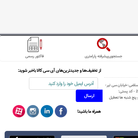
جستجوی‌پیشرفته پارامتری
فاکتور رسمی
از تخفیف‌ها و جدیدترین‌های آی سی کالا باخبر شوید:
اسلامی-خیابان سی تیر-
نبش کوچه رستمی جاهد- پلاک67- واحد2 - کد پستی:
همراه ما باشید!