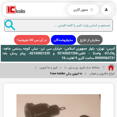
منوی کاربر
سفارش از خارج
سایرفروشندگان
در آی سی کالا بفروشید!
آدرس: تهران- بلوار جمهوری اسلامی- خیابان سی تیر- نبش کوچه رستمی جاهد-
پلاک67- واحد2 - تلفن:02165021256 و 02165021235، پیام رسان بله:
09309563731 ساعت کاری 9 لغایت 16
محافظ مدار (فیوز، وریستور ...)
فیوز و جا فیوزی
انواع جافیوزی و هولدر
جا فيوزي پنلي Fuse holder