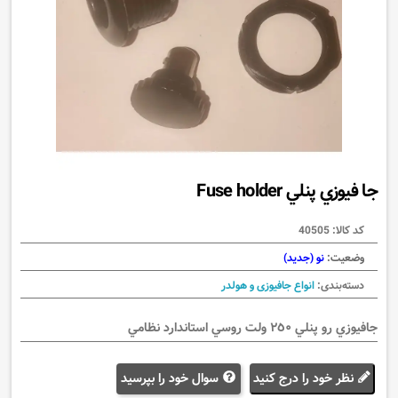
جا فيوزي پنلي Fuse holder
کد کالا:
40505
وضعیت:
نو (جدید)
دسته‌بندی:
انواع جافیوزی و هولدر
جافيوزي رو پنلي ٢٥٠ ولت روسي استاندارد نظامي
سوال خود را بپرسید
نظر خود را درج کنید